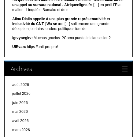
Suspension des aides internationales au Mali : Aliou Diallo lance
un appel au sursaut national - Afriquenligne.fr:
[…] en péril l’Etat
malien. Il inquiète Bamako et de n
Aliou Diallo appelle à une plus grande représentativité et
inclusivité du CNT | Wa sé xo:
[…] soit encore une grande
déception, certains leaders politiques font de
lgtvyacgkv:
Muchas gracias. ?Como puedo iniciar sesion?
UIEvan:
https://unit-pro.pro/
Archives
août 2026
juillet 2026
juin 2026
mai 2026
avril 2026
mars 2026