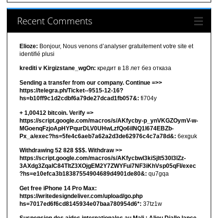
Recent Comments
Elioze:
Bonjour, Nous venons d’analyser gratuitement votre site et
identifié plusi
krediti v Kirgizstane_wgOn:
кредит в 18 лет без отказа
Sending a transfer from our company. Continue =>>
https://telegra.ph/Ticket--9515-12-16?
hs=b10ff9c1d2cdbf6a79de27dcad1fb057&:
fi704y
+ 1,00412 bitсоin. Verify =>
https://script.google.com/macros/s/AKfycby-p_ynVKGZOymV-w-
MGoenqFzjoApHYPqurDLV0UHwLzfQo6ilNQ1l674EBZb-
Px_a/exec?hs=5fe4c6aeb7a62a2d3de62976c4c7a78d&:
6exguk
Withdrawing 52 828 $$$. Withdrаw >>
https://script.google.com/macros/s/AKfycbwl3kiSjlt530I3lZz-
3AXdg3ZqalC84TltZ3XOjgEM2Y7ZWYFui7NF3iKhVsp05qFl/exec
?hs=e10efca3b18387554904689d4901de80&:
qu7gqa
Get free iPhone 14 Pro Max:
https://writedesigndeliver.com/upload/go.php
hs=7017ed6f6cd8145934e07baa780954d6*:
37tz1w