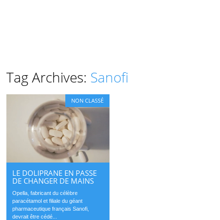
Tag Archives:
Sanofi
NON CLASSÉ
LE DOLIPRANE EN PASSE
DE CHANGER DE MAINS
Opella, fabricant du célèbre
paracétamol et filiale du géant
pharmaceutique français Sanofi,
devrait être cédé...