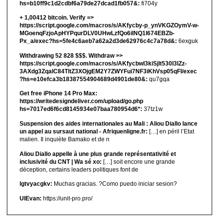
hs=b10ff9c1d2cdbf6a79de27dcad1fb057&:
fi704y
+ 1,00412 bitсоin. Verify =>
https://script.google.com/macros/s/AKfycby-p_ynVKGZOymV-w-
MGoenqFzjoApHYPqurDLV0UHwLzfQo6ilNQ1l674EBZb-
Px_a/exec?hs=5fe4c6aeb7a62a2d3de62976c4c7a78d&:
6exguk
Withdrawing 52 828 $$$. Withdrаw >>
https://script.google.com/macros/s/AKfycbwl3kiSjlt530I3lZz-
3AXdg3ZqalC84TltZ3XOjgEM2Y7ZWYFui7NF3iKhVsp05qFl/exec
?hs=e10efca3b18387554904689d4901de80&:
qu7gqa
Get free iPhone 14 Pro Max:
https://writedesigndeliver.com/upload/go.php
hs=7017ed6f6cd8145934e07baa780954d6*:
37tz1w
Suspension des aides internationales au Mali : Aliou Diallo lance
un appel au sursaut national - Afriquenligne.fr:
[…] en péril l’Etat
malien. Il inquiète Bamako et de n
Aliou Diallo appelle à une plus grande représentativité et
inclusivité du CNT | Wa sé xo:
[…] soit encore une grande
déception, certains leaders politiques font de
lgtvyacgkv:
Muchas gracias. ?Como puedo iniciar sesion?
UIEvan:
https://unit-pro.pro/