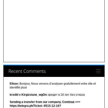
Recent Comments
Elioze:
Bonjour, Nous venons d’analyser gratuitement votre site et
identifié plusi
krediti v Kirgizstane_wgOn:
кредит в 18 лет без отказа
Sending a transfer from our company. Continue =>>
https://telegra.ph/Ticket--9515-12-16?