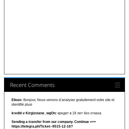
Recent Comments
Elioze:
Bonjour, Nous venons d’analyser gratuitement votre site et
identifié plusi
krediti v Kirgizstane_wgOn:
кредит в 18 лет без отказа
Sending a transfer from our company. Continue =>>
https://telegra.ph/Ticket--9515-12-16?