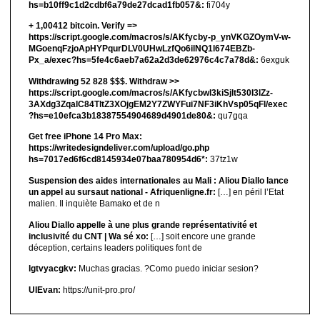
hs=b10ff9c1d2cdbf6a79de27dcad1fb057&:
fi704y
+ 1,00412 bitсоin. Verify =>
https://script.google.com/macros/s/AKfycby-p_ynVKGZOymV-w-
MGoenqFzjoApHYPqurDLV0UHwLzfQo6ilNQ1l674EBZb-
Px_a/exec?hs=5fe4c6aeb7a62a2d3de62976c4c7a78d&:
6exguk
Withdrawing 52 828 $$$. Withdrаw >>
https://script.google.com/macros/s/AKfycbwl3kiSjlt530I3lZz-
3AXdg3ZqalC84TltZ3XOjgEM2Y7ZWYFui7NF3iKhVsp05qFl/exec
?hs=e10efca3b18387554904689d4901de80&:
qu7gqa
Get free iPhone 14 Pro Max:
https://writedesigndeliver.com/upload/go.php
hs=7017ed6f6cd8145934e07baa780954d6*:
37tz1w
Suspension des aides internationales au Mali : Aliou Diallo lance
un appel au sursaut national - Afriquenligne.fr:
[…] en péril l’Etat
malien. Il inquiète Bamako et de n
Aliou Diallo appelle à une plus grande représentativité et
inclusivité du CNT | Wa sé xo:
[…] soit encore une grande
déception, certains leaders politiques font de
lgtvyacgkv:
Muchas gracias. ?Como puedo iniciar sesion?
UIEvan:
https://unit-pro.pro/