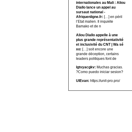
internationales au Mali : Aliou
Diallo lance un appel au
sursaut national -
Afriquenligne.fr:
[…] en péril
l’Etat malien. Il inquiète
Bamako et de n
Aliou Diallo appelle à une
plus grande représentativité
et inclusivité du CNT | Wa sé
xo:
[…] soit encore une
grande déception, certains
leaders politiques font de
lgtvyacgkv:
Muchas gracias.
?Como puedo iniciar sesion?
UIEvan:
https://unit-pro.pro/