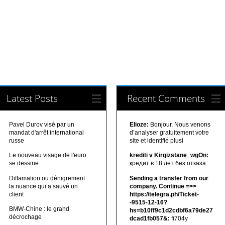
Latest Posts
Recent Comments
Pavel Durov visé par un
Elioze:
Bonjour, Nous venons
mandat d'arrêt international
d’analyser gratuitement votre
russe
site et identifié plusi
Le nouveau visage de l'euro
krediti v Kirgizstane_wgOn:
se dessine
кредит в 18 лет без отказа
Diffamation ou dénigrement :
Sending a transfer from our
la nuance qui a sauvé un
company. Continue =>>
client
https://telegra.ph/Ticket-
-9515-12-16?
BMW-Chine : le grand
hs=b10ff9c1d2cdbf6a79de27
décrochage
dcad1fb057&:
fi704y