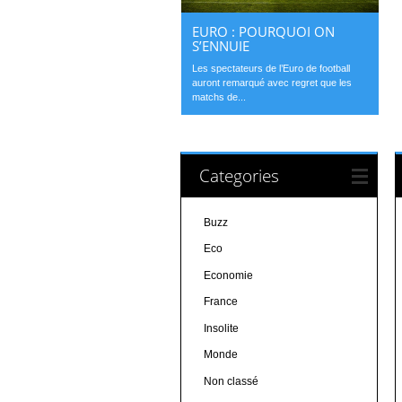
EURO : POURQUOI ON
S’ENNUIE
Les spectateurs de l’Euro de football
auront remarqué avec regret que les
matchs de...
Categories
Buzz
Eco
Economie
France
Insolite
Monde
Non classé