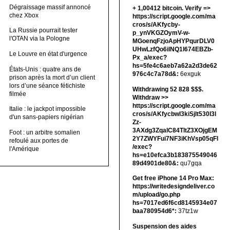
Dégraissage massif annoncé
+ 1,00412 bitсоin. Verify =>
chez Xbox
https://script.google.com/ma
cros/s/AKfycby-
La Russie pourrait tester
p_ynVKGZOymV-w-
l'OTAN via la Pologne
MGoenqFzjoApHYPqurDLV0
UHwLzfQo6ilNQ1l674EBZb-
Le Louvre en état d'urgence
Px_a/exec?
hs=5fe4c6aeb7a62a2d3de62
États-Unis : quatre ans de
976c4c7a78d&:
6exguk
prison après la mort d’un client
lors d’une séance fétichiste
Withdrawing 52 828 $$$.
filmée
Withdrаw >>
https://script.google.com/ma
Italie : le jackpot impossible
cros/s/AKfycbwl3kiSjlt530I3l
d'un sans-papiers nigérian
Zz-
3AXdg3ZqalC84TltZ3XOjgEM
Foot : un arbitre somalien
2Y7ZWYFui7NF3iKhVsp05qFl
refoulé aux portes de
/exec?
l'Amérique
hs=e10efca3b183875549046
89d4901de80&:
qu7gqa
Get free iPhone 14 Pro Max:
https://writedesigndeliver.co
m/upload/go.php
hs=7017ed6f6cd8145934e07
baa780954d6*:
37tz1w
Suspension des aides