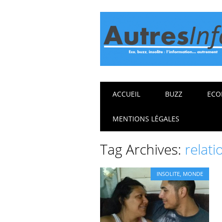
Main menu
Skip
ACCUEIL
BUZZ
ECO
to
content
MENTIONS LÉGALES
Tag Archives:
relat
INSOLITE
,
MONDE