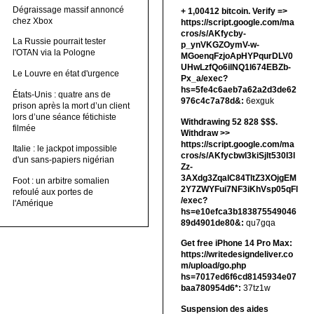
Dégraissage massif annoncé
+ 1,00412 bitсоin. Verify =>
chez Xbox
https://script.google.com/ma
cros/s/AKfycby-
La Russie pourrait tester
p_ynVKGZOymV-w-
l'OTAN via la Pologne
MGoenqFzjoApHYPqurDLV0
UHwLzfQo6ilNQ1l674EBZb-
Le Louvre en état d'urgence
Px_a/exec?
hs=5fe4c6aeb7a62a2d3de62
États-Unis : quatre ans de
976c4c7a78d&:
6exguk
prison après la mort d’un client
lors d’une séance fétichiste
Withdrawing 52 828 $$$.
filmée
Withdrаw >>
https://script.google.com/ma
Italie : le jackpot impossible
cros/s/AKfycbwl3kiSjlt530I3l
d'un sans-papiers nigérian
Zz-
3AXdg3ZqalC84TltZ3XOjgEM
Foot : un arbitre somalien
2Y7ZWYFui7NF3iKhVsp05qFl
refoulé aux portes de
/exec?
l'Amérique
hs=e10efca3b183875549046
89d4901de80&:
qu7gqa
Get free iPhone 14 Pro Max:
https://writedesigndeliver.co
m/upload/go.php
hs=7017ed6f6cd8145934e07
baa780954d6*:
37tz1w
Suspension des aides