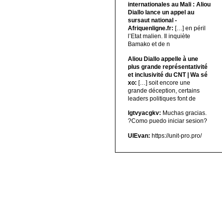
internationales au Mali : Aliou
Diallo lance un appel au
sursaut national -
Afriquenligne.fr:
[…] en péril
l’Etat malien. Il inquiète
Bamako et de n
Aliou Diallo appelle à une
plus grande représentativité
et inclusivité du CNT | Wa sé
xo:
[…] soit encore une
grande déception, certains
leaders politiques font de
lgtvyacgkv:
Muchas gracias.
?Como puedo iniciar sesion?
UIEvan:
https://unit-pro.pro/