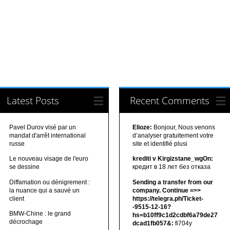
Latest Posts
Recent Comments
Pavel Durov visé par un
Elioze:
Bonjour, Nous venons
mandat d'arrêt international
d’analyser gratuitement votre
russe
site et identifié plusi
Le nouveau visage de l'euro
krediti v Kirgizstane_wgOn:
se dessine
кредит в 18 лет без отказа
Diffamation ou dénigrement :
Sending a transfer from our
la nuance qui a sauvé un
company. Continue =>>
client
https://telegra.ph/Ticket-
-9515-12-16?
BMW-Chine : le grand
hs=b10ff9c1d2cdbf6a79de27
décrochage
dcad1fb057&:
fi704y