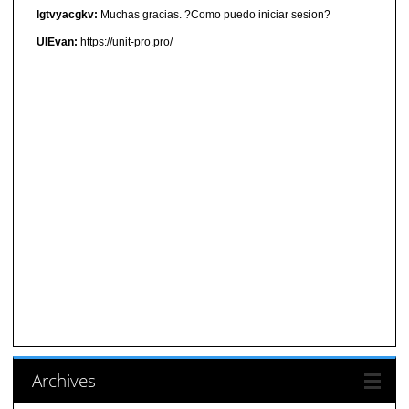
lgtvyacgkv:
Muchas gracias. ?Como puedo iniciar sesion?
UIEvan:
https://unit-pro.pro/
Archives