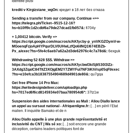
identifié plusi
krediti v Kirgizstane_wgOn:
кредит в 18 лет без отказа
Sending a transfer from our company. Continue =>>
https://telegra.ph/Ticket--9515-12-16?
hs=b10ff9c1d2cdbf6a79de27dcad1fb057&:
fi704y
+ 1,00412 bitсоin. Verify =>
https://script.google.com/macros/s/AKfycby-p_ynVKGZOymV-w-
MGoenqFzjoApHYPqurDLV0UHwLzfQo6ilNQ1l674EBZb-
Px_a/exec?hs=5fe4c6aeb7a62a2d3de62976c4c7a78d&:
6exguk
Withdrawing 52 828 $$$. Withdrаw >>
https://script.google.com/macros/s/AKfycbwl3kiSjlt530I3lZz-
3AXdg3ZqalC84TltZ3XOjgEM2Y7ZWYFui7NF3iKhVsp05qFl/exec
?hs=e10efca3b18387554904689d4901de80&:
qu7gqa
Get free iPhone 14 Pro Max:
https://writedesigndeliver.com/upload/go.php
hs=7017ed6f6cd8145934e07baa780954d6*:
37tz1w
Suspension des aides internationales au Mali : Aliou Diallo lance
un appel au sursaut national - Afriquenligne.fr:
[…] en péril l’Etat
malien. Il inquiète Bamako et de n
Aliou Diallo appelle à une plus grande représentativité et
inclusivité du CNT | Wa sé xo:
[…] soit encore une grande
déception, certains leaders politiques font de