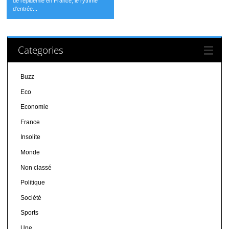
de l’épidémie en France, le rythme
d’entrée...
Categories
Buzz
Eco
Economie
France
Insolite
Monde
Non classé
Politique
Société
Sports
Une