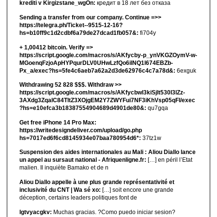
krediti v Kirgizstane_wgOn:
кредит в 18 лет без отказа
Sending a transfer from our company. Continue =>>
https://telegra.ph/Ticket--9515-12-16?
hs=b10ff9c1d2cdbf6a79de27dcad1fb057&:
fi704y
+ 1,00412 bitсоin. Verify =>
https://script.google.com/macros/s/AKfycby-p_ynVKGZOymV-w-
MGoenqFzjoApHYPqurDLV0UHwLzfQo6ilNQ1l674EBZb-
Px_a/exec?hs=5fe4c6aeb7a62a2d3de62976c4c7a78d&:
6exguk
Withdrawing 52 828 $$$. Withdrаw >>
https://script.google.com/macros/s/AKfycbwl3kiSjlt530I3lZz-
3AXdg3ZqalC84TltZ3XOjgEM2Y7ZWYFui7NF3iKhVsp05qFl/exec
?hs=e10efca3b18387554904689d4901de80&:
qu7gqa
Get free iPhone 14 Pro Max:
https://writedesigndeliver.com/upload/go.php
hs=7017ed6f6cd8145934e07baa780954d6*:
37tz1w
Suspension des aides internationales au Mali : Aliou Diallo lance
un appel au sursaut national - Afriquenligne.fr:
[…] en péril l’Etat
malien. Il inquiète Bamako et de n
Aliou Diallo appelle à une plus grande représentativité et
inclusivité du CNT | Wa sé xo:
[…] soit encore une grande
déception, certains leaders politiques font de
lgtvyacgkv:
Muchas gracias. ?Como puedo iniciar sesion?