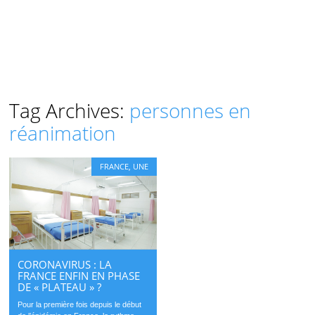
Tag Archives:
personnes en
réanimation
FRANCE
,
UNE
CORONAVIRUS : LA
FRANCE ENFIN EN PHASE
DE « PLATEAU » ?
Pour la première fois depuis le début