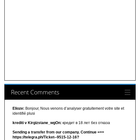
Recent Comments
Elioze:
Bonjour, Nous venons d’analyser gratuitement votre site et
identifié plusi
krediti v Kirgizstane_wgOn:
кредит в 18 лет без отказа
Sending a transfer from our company. Continue =>>
https://telegra.ph/Ticket--9515-12-16?