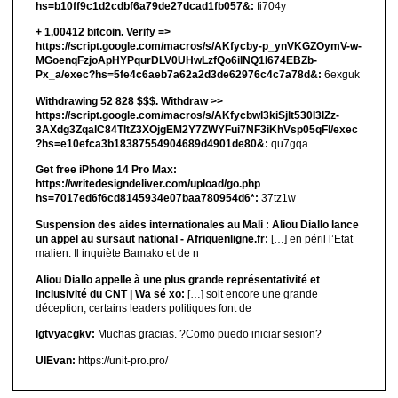
hs=b10ff9c1d2cdbf6a79de27dcad1fb057&:
fi704y
+ 1,00412 bitсоin. Verify =>
https://script.google.com/macros/s/AKfycby-p_ynVKGZOymV-w-
MGoenqFzjoApHYPqurDLV0UHwLzfQo6ilNQ1l674EBZb-
Px_a/exec?hs=5fe4c6aeb7a62a2d3de62976c4c7a78d&:
6exguk
Withdrawing 52 828 $$$. Withdrаw >>
https://script.google.com/macros/s/AKfycbwl3kiSjlt530I3lZz-
3AXdg3ZqalC84TltZ3XOjgEM2Y7ZWYFui7NF3iKhVsp05qFl/exec
?hs=e10efca3b18387554904689d4901de80&:
qu7gqa
Get free iPhone 14 Pro Max:
https://writedesigndeliver.com/upload/go.php
hs=7017ed6f6cd8145934e07baa780954d6*:
37tz1w
Suspension des aides internationales au Mali : Aliou Diallo lance
un appel au sursaut national - Afriquenligne.fr:
[…] en péril l’Etat
malien. Il inquiète Bamako et de n
Aliou Diallo appelle à une plus grande représentativité et
inclusivité du CNT | Wa sé xo:
[…] soit encore une grande
déception, certains leaders politiques font de
lgtvyacgkv:
Muchas gracias. ?Como puedo iniciar sesion?
UIEvan:
https://unit-pro.pro/