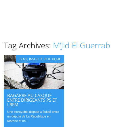
Tag Archives:
M’Jid El Guerrab
BUZZ
,
INSOLITE
,
POLITIQUE
BAGARRE AU CASQUE
ENTRE DIRIGEANTS PS ET
LREM
Une incroyable dispute a éclaté entre
un député de La République en
Marche et un...