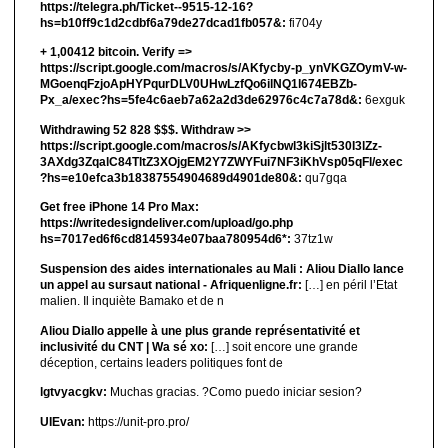
https://telegra.ph/Ticket--9515-12-16?
hs=b10ff9c1d2cdbf6a79de27dcad1fb057&:
fi704y
+ 1,00412 bitсоin. Verify =>
https://script.google.com/macros/s/AKfycby-p_ynVKGZOymV-w-
MGoenqFzjoApHYPqurDLV0UHwLzfQo6ilNQ1l674EBZb-
Px_a/exec?hs=5fe4c6aeb7a62a2d3de62976c4c7a78d&:
6exguk
Withdrawing 52 828 $$$. Withdrаw >>
https://script.google.com/macros/s/AKfycbwl3kiSjlt530I3lZz-
3AXdg3ZqalC84TltZ3XOjgEM2Y7ZWYFui7NF3iKhVsp05qFl/exec
?hs=e10efca3b18387554904689d4901de80&:
qu7gqa
Get free iPhone 14 Pro Max:
https://writedesigndeliver.com/upload/go.php
hs=7017ed6f6cd8145934e07baa780954d6*:
37tz1w
Suspension des aides internationales au Mali : Aliou Diallo lance
un appel au sursaut national - Afriquenligne.fr:
[…] en péril l’Etat
malien. Il inquiète Bamako et de n
Aliou Diallo appelle à une plus grande représentativité et
inclusivité du CNT | Wa sé xo:
[…] soit encore une grande
déception, certains leaders politiques font de
lgtvyacgkv:
Muchas gracias. ?Como puedo iniciar sesion?
UIEvan:
https://unit-pro.pro/