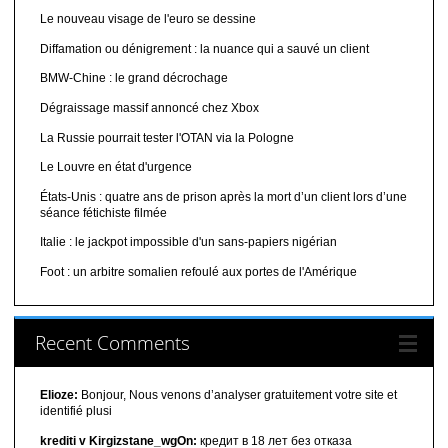
Le nouveau visage de l'euro se dessine
Diffamation ou dénigrement : la nuance qui a sauvé un client
BMW-Chine : le grand décrochage
Dégraissage massif annoncé chez Xbox
La Russie pourrait tester l'OTAN via la Pologne
Le Louvre en état d'urgence
États-Unis : quatre ans de prison après la mort d’un client lors d’une
séance fétichiste filmée
Italie : le jackpot impossible d'un sans-papiers nigérian
Foot : un arbitre somalien refoulé aux portes de l'Amérique
Recent Comments
Elioze:
Bonjour, Nous venons d’analyser gratuitement votre site et
identifié plusi
krediti v Kirgizstane_wgOn:
кредит в 18 лет без отказа