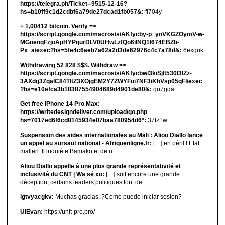
https://telegra.ph/Ticket--9515-12-16?
hs=b10ff9c1d2cdbf6a79de27dcad1fb057&:
fi704y
+ 1,00412 bitсоin. Verify =>
https://script.google.com/macros/s/AKfycby-p_ynVKGZOymV-w-
MGoenqFzjoApHYPqurDLV0UHwLzfQo6ilNQ1l674EBZb-
Px_a/exec?hs=5fe4c6aeb7a62a2d3de62976c4c7a78d&:
6exguk
Withdrawing 52 828 $$$. Withdrаw >>
https://script.google.com/macros/s/AKfycbwl3kiSjlt530I3lZz-
3AXdg3ZqalC84TltZ3XOjgEM2Y7ZWYFui7NF3iKhVsp05qFl/exec
?hs=e10efca3b18387554904689d4901de80&:
qu7gqa
Get free iPhone 14 Pro Max:
https://writedesigndeliver.com/upload/go.php
hs=7017ed6f6cd8145934e07baa780954d6*:
37tz1w
Suspension des aides internationales au Mali : Aliou Diallo lance
un appel au sursaut national - Afriquenligne.fr:
[…] en péril l’Etat
malien. Il inquiète Bamako et de n
Aliou Diallo appelle à une plus grande représentativité et
inclusivité du CNT | Wa sé xo:
[…] soit encore une grande
déception, certains leaders politiques font de
lgtvyacgkv:
Muchas gracias. ?Como puedo iniciar sesion?
UIEvan:
https://unit-pro.pro/