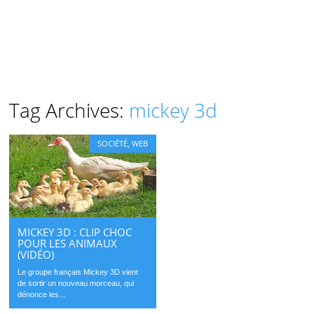
Tag Archives:
mickey 3d
SOCIÉTÉ
,
WEB
MICKEY 3D : CLIP CHOC
POUR LES ANIMAUX
(VIDÉO)
Le groupe français Mickey 3D vient
de sortir un nouveau morceau, qui
dénonce les...