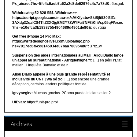
Px_a/exec?hs=5fe4c6aeb7a62a2d3de62976c4c7a78d&:
6exguk
Withdrawing 52 828 $$$. Withdrаw >>
https://script.google.com/macros/s/AKfycbwl3kiSjlt530I3lZz-
3AXdg3ZqalC84TltZ3XOjgEM2Y7ZWYFui7NF3iKhVsp05qFl/exec
?hs=e10efca3b18387554904689d4901de80&:
qu7gqa
Get free iPhone 14 Pro Max:
https://writedesigndeliver.com/upload/go.php
hs=7017ed6f6cd8145934e07baa780954d6*:
37tz1w
Suspension des aides internationales au Mali : Aliou Diallo lance
un appel au sursaut national - Afriquenligne.fr:
[…] en péril l’Etat
malien. Il inquiète Bamako et de n
Aliou Diallo appelle à une plus grande représentativité et
inclusivité du CNT | Wa sé xo:
[…] soit encore une grande
déception, certains leaders politiques font de
lgtvyacgkv:
Muchas gracias. ?Como puedo iniciar sesion?
UIEvan:
https://unit-pro.pro/
Archives