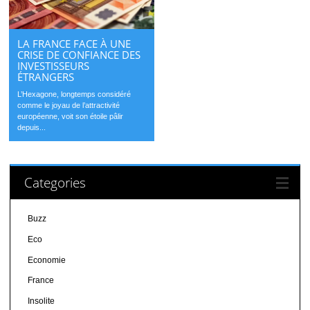
LA FRANCE FACE À UNE
CRISE DE CONFIANCE DES
INVESTISSEURS
ÉTRANGERS
L’Hexagone, longtemps considéré
comme le joyau de l’attractivité
européenne, voit son étoile pâlir
depuis...
Categories
Buzz
Eco
Economie
France
Insolite