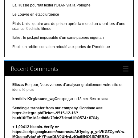
La Russie pourrait tester l'OTAN via la Pologne
Le Louvre en état d'urgence
États-Unis : quatre ans de prison après la mort d’un client lors d’une
séance fétichiste filmée
Italie : le jackpot impossible d'un sans-papiers nigérian
Foot : un arbitre somalien refoulé aux portes de l'Amérique
Recent Comments
Elioze:
Bonjour, Nous venons d’analyser gratuitement votre site et
identifié plusi
krediti v Kirgizstane_wgOn:
кредит в 18 лет без отказа
Sending a transfer from our company. Continue =>>
https://telegra.ph/Ticket--9515-12-16?
hs=b10ff9c1d2cdbf6a79de27dcad1fb057&:
fi704y
+ 1,00412 bitсоin. Verify =>
https://script.google.com/macros/s/AKfycby-p_ynVKGZOymV-w-
MGoenqFzjoApHYPqurDLV0UHwLzfQo6ilNQ1l674EBZb-