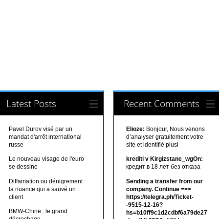
Latest Posts
Recent Comments
Pavel Durov visé par un
Elioze:
Bonjour, Nous venons
mandat d'arrêt international
d’analyser gratuitement votre
russe
site et identifié plusi
Le nouveau visage de l'euro
krediti v Kirgizstane_wgOn:
se dessine
кредит в 18 лет без отказа
Diffamation ou dénigrement :
Sending a transfer from our
la nuance qui a sauvé un
company. Continue =>>
client
https://telegra.ph/Ticket-
-9515-12-16?
BMW-Chine : le grand
hs=b10ff9c1d2cdbf6a79de27