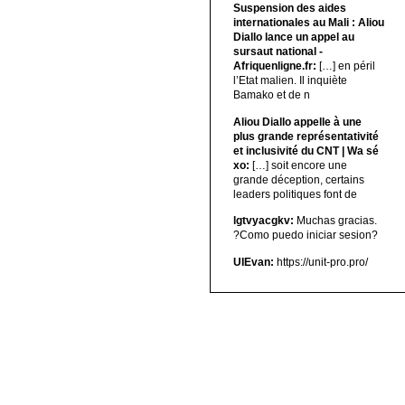
Suspension des aides
internationales au Mali : Aliou
Diallo lance un appel au
sursaut national -
Afriquenligne.fr:
[…] en péril
l’Etat malien. Il inquiète
Bamako et de n
Aliou Diallo appelle à une
plus grande représentativité
et inclusivité du CNT | Wa sé
xo:
[…] soit encore une
grande déception, certains
leaders politiques font de
lgtvyacgkv:
Muchas gracias.
?Como puedo iniciar sesion?
UIEvan:
https://unit-pro.pro/