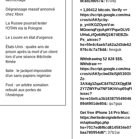
décrochage
dcad1fb057&:
fi704y
Dégraissage massif annoncé
+ 1,00412 bitсоin. Verify =>
chez Xbox
https://script.google.com/ma
cros/s/AKfycby-
La Russie pourrait tester
p_ynVKGZOymV-w-
l'OTAN via la Pologne
MGoenqFzjoApHYPqurDLV0
UHwLzfQo6ilNQ1l674EBZb-
Le Louvre en état d'urgence
Px_a/exec?
hs=5fe4c6aeb7a62a2d3de62
États-Unis : quatre ans de
976c4c7a78d&:
6exguk
prison après la mort d’un client
lors d’une séance fétichiste
Withdrawing 52 828 $$$.
filmée
Withdrаw >>
https://script.google.com/ma
Italie : le jackpot impossible
cros/s/AKfycbwl3kiSjlt530I3l
d'un sans-papiers nigérian
Zz-
3AXdg3ZqalC84TltZ3XOjgEM
Foot : un arbitre somalien
2Y7ZWYFui7NF3iKhVsp05qFl
refoulé aux portes de
/exec?
l'Amérique
hs=e10efca3b183875549046
89d4901de80&:
qu7gqa
Get free iPhone 14 Pro Max:
https://writedesigndeliver.co
m/upload/go.php
hs=7017ed6f6cd8145934e07
baa780954d6*:
37tz1w