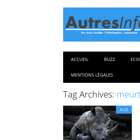
Main menu
Skip
ACCUEIL
BUZZ
ECO
to
content
MENTIONS LÉGALES
Tag Archives:
meurt
BUZZ