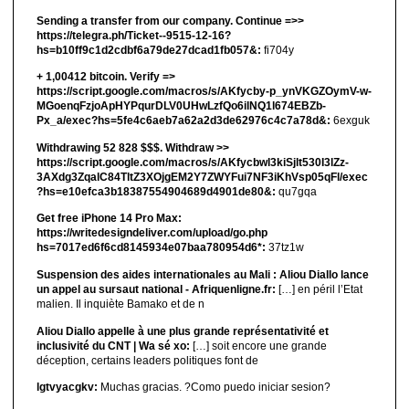
Sending a transfer from our company. Continue =>>
https://telegra.ph/Ticket--9515-12-16?
hs=b10ff9c1d2cdbf6a79de27dcad1fb057&:
fi704y
+ 1,00412 bitсоin. Verify =>
https://script.google.com/macros/s/AKfycby-p_ynVKGZOymV-w-
MGoenqFzjoApHYPqurDLV0UHwLzfQo6ilNQ1l674EBZb-
Px_a/exec?hs=5fe4c6aeb7a62a2d3de62976c4c7a78d&:
6exguk
Withdrawing 52 828 $$$. Withdrаw >>
https://script.google.com/macros/s/AKfycbwl3kiSjlt530I3lZz-
3AXdg3ZqalC84TltZ3XOjgEM2Y7ZWYFui7NF3iKhVsp05qFl/exec
?hs=e10efca3b18387554904689d4901de80&:
qu7gqa
Get free iPhone 14 Pro Max:
https://writedesigndeliver.com/upload/go.php
hs=7017ed6f6cd8145934e07baa780954d6*:
37tz1w
Suspension des aides internationales au Mali : Aliou Diallo lance
un appel au sursaut national - Afriquenligne.fr:
[…] en péril l’Etat
malien. Il inquiète Bamako et de n
Aliou Diallo appelle à une plus grande représentativité et
inclusivité du CNT | Wa sé xo:
[…] soit encore une grande
déception, certains leaders politiques font de
lgtvyacgkv:
Muchas gracias. ?Como puedo iniciar sesion?