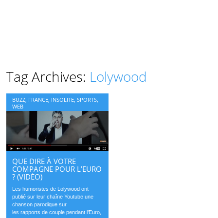
Tag Archives:
Lolywood
BUZZ
,
FRANCE
,
INSOLITE
,
SPORTS
,
WEB
QUE DIRE À VOTRE
COMPAGNE POUR L’EURO
? (VIDÉO)
Les humoristes de Lolywood ont
publié sur leur chaîne Youtube une
chanson parodique sur
les rapports de couple pendant l’Euro,