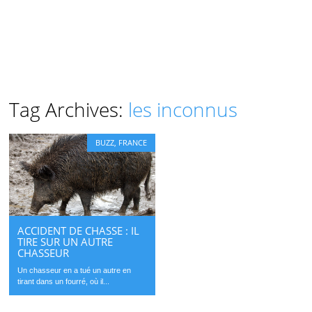
Tag Archives:
les inconnus
BUZZ
,
FRANCE
ACCIDENT DE CHASSE : IL
TIRE SUR UN AUTRE
CHASSEUR
Un chasseur en a tué un autre en
tirant dans un fourré, où il...