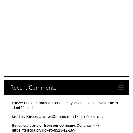
Recent Comments
Elioze:
Bonjour, Nous venons d’analyser gratuitement votre site et
identifié plusi
krediti v Kirgizstane_wgOn:
кредит в 18 лет без отказа
Sending a transfer from our company. Continue =>>
https://telegra.ph/Ticket--9515-12-16?