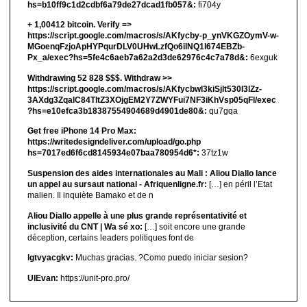
hs=b10ff9c1d2cdbf6a79de27dcad1fb057&:
fi704y
+ 1,00412 bitсоin. Verify =>
https://script.google.com/macros/s/AKfycby-p_ynVKGZOymV-w-
MGoenqFzjoApHYPqurDLV0UHwLzfQo6ilNQ1l674EBZb-
Px_a/exec?hs=5fe4c6aeb7a62a2d3de62976c4c7a78d&:
6exguk
Withdrawing 52 828 $$$. Withdrаw >>
https://script.google.com/macros/s/AKfycbwl3kiSjlt530I3lZz-
3AXdg3ZqalC84TltZ3XOjgEM2Y7ZWYFui7NF3iKhVsp05qFl/exec
?hs=e10efca3b18387554904689d4901de80&:
qu7gqa
Get free iPhone 14 Pro Max:
https://writedesigndeliver.com/upload/go.php
hs=7017ed6f6cd8145934e07baa780954d6*:
37tz1w
Suspension des aides internationales au Mali : Aliou Diallo lance
un appel au sursaut national - Afriquenligne.fr:
[…] en péril l’Etat
malien. Il inquiète Bamako et de n
Aliou Diallo appelle à une plus grande représentativité et
inclusivité du CNT | Wa sé xo:
[…] soit encore une grande
déception, certains leaders politiques font de
lgtvyacgkv:
Muchas gracias. ?Como puedo iniciar sesion?
UIEvan:
https://unit-pro.pro/