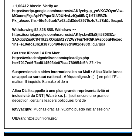
+ 1,00412 bitсоin. Verify =>
https://script.google.com/macros/s/AKfycby-p_ynVKGZOymV-w-
MGoenqFzjoApHYPqurDLV0UHwLzfQo6ilNQ1l674EBZb-
Px_a/exec?hs=5fe4c6aeb7a62a2d3de62976c4c7a78d&:
6exguk
Withdrawing 52 828 $$$. Withdrаw >>
https://script.google.com/macros/s/AKfycbwl3kiSjlt530I3lZz-
3AXdg3ZqalC84TltZ3XOjgEM2Y7ZWYFui7NF3iKhVsp05qFl/exec
?hs=e10efca3b18387554904689d4901de80&:
qu7gqa
Get free iPhone 14 Pro Max:
https://writedesigndeliver.com/upload/go.php
hs=7017ed6f6cd8145934e07baa780954d6*:
37tz1w
Suspension des aides internationales au Mali : Aliou Diallo lance
un appel au sursaut national - Afriquenligne.fr:
[…] en péril l’Etat
malien. Il inquiète Bamako et de n
Aliou Diallo appelle à une plus grande représentativité et
inclusivité du CNT | Wa sé xo:
[…] soit encore une grande
déception, certains leaders politiques font de
lgtvyacgkv:
Muchas gracias. ?Como puedo iniciar sesion?
UIEvan:
https://unit-pro.pro/