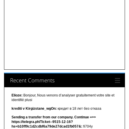
Recent Comments
Elioze:
Bonjour, Nous venons d’analyser gratuitement votre site et
identifié plusi
krediti v Kirgizstane_wgOn:
кредит в 18 лет без отказа
Sending a transfer from our company. Continue =>>
https://telegra.ph/Ticket--9515-12-16?
hs=b10ff9c1d2cdbf6a79de27dcad1fb057&:
fi704y