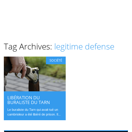
Tag Archives:
legitime defense
SOCIÉTÉ
LIBÉRATION DU
BURALISTE DU TARN
Le buraliste du Tarn qui avait tué un
cambrioleur a été libéré de prison. Il...