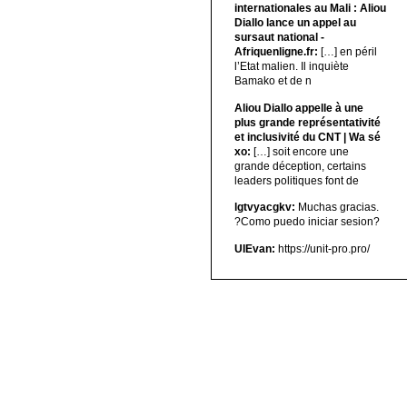
internationales au Mali : Aliou
Diallo lance un appel au
sursaut national -
Afriquenligne.fr:
[…] en péril
l’Etat malien. Il inquiète
Bamako et de n
Aliou Diallo appelle à une
plus grande représentativité
et inclusivité du CNT | Wa sé
xo:
[…] soit encore une
grande déception, certains
leaders politiques font de
lgtvyacgkv:
Muchas gracias.
?Como puedo iniciar sesion?
UIEvan:
https://unit-pro.pro/