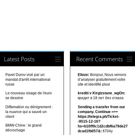
Latest Posts
Recent Comments
Pavel Durov visé par un
Elioze:
Bonjour, Nous venons
mandat d'arrêt international
d’analyser gratuitement votre
russe
site et identifié plusi
Le nouveau visage de l'euro
krediti v Kirgizstane_wgOn:
se dessine
кредит в 18 лет без отказа
Diffamation ou dénigrement :
Sending a transfer from our
la nuance qui a sauvé un
company. Continue =>>
client
https://telegra.ph/Ticket-
-9515-12-16?
BMW-Chine : le grand
hs=b10ff9c1d2cdbf6a79de27
décrochage
dcad1fb057&:
fi704y