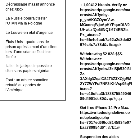
Dégraissage massif annoncé
+ 1,00412 bitсоin. Verify =>
chez Xbox
https://script.google.com/ma
cros/s/AKfycby-
La Russie pourrait tester
p_ynVKGZOymV-w-
l'OTAN via la Pologne
MGoenqFzjoApHYPqurDLV0
UHwLzfQo6ilNQ1l674EBZb-
Le Louvre en état d'urgence
Px_a/exec?
hs=5fe4c6aeb7a62a2d3de62
États-Unis : quatre ans de
976c4c7a78d&:
6exguk
prison après la mort d’un client
lors d’une séance fétichiste
Withdrawing 52 828 $$$.
filmée
Withdrаw >>
https://script.google.com/ma
Italie : le jackpot impossible
cros/s/AKfycbwl3kiSjlt530I3l
d'un sans-papiers nigérian
Zz-
3AXdg3ZqalC84TltZ3XOjgEM
Foot : un arbitre somalien
2Y7ZWYFui7NF3iKhVsp05qFl
refoulé aux portes de
/exec?
l'Amérique
hs=e10efca3b183875549046
89d4901de80&:
qu7gqa
Get free iPhone 14 Pro Max:
https://writedesigndeliver.co
m/upload/go.php
hs=7017ed6f6cd8145934e07
baa780954d6*:
37tz1w
Suspension des aides