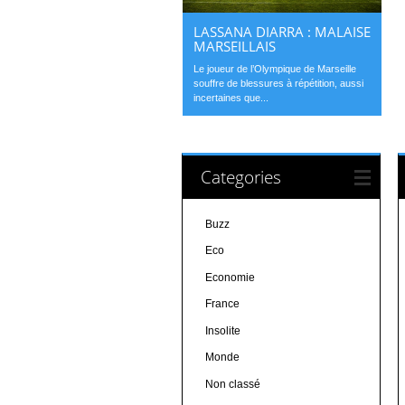
LASSANA DIARRA : MALAISE
MARSEILLAIS
Le joueur de l’Olympique de Marseille
souffre de blessures à répétition, aussi
incertaines que...
Categories
Buzz
Eco
Economie
France
Insolite
Monde
Non classé