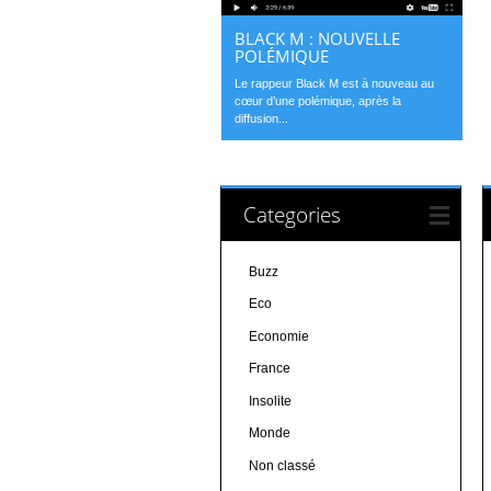
BLACK M : NOUVELLE
POLÉMIQUE
Le rappeur Black M est à nouveau au
cœur d’une polémique, après la
diffusion...
Categories
Buzz
Eco
Economie
France
Insolite
Monde
Non classé