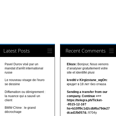
Latest Posts
Recent Comments
Pavel Durov visé par un
Elioze:
Bonjour, Nous venons
mandat d'arrêt international
d’analyser gratuitement votre
russe
site et identifié plusi
Le nouveau visage de l'euro
krediti v Kirgizstane_wgOn:
se dessine
кредит в 18 лет без отказа
Diffamation ou dénigrement :
Sending a transfer from our
la nuance qui a sauvé un
company. Continue =>>
client
https://telegra.ph/Ticket-
-9515-12-16?
BMW-Chine : le grand
hs=b10ff9c1d2cdbf6a79de27
décrochage
dcad1fb057&:
fi704y