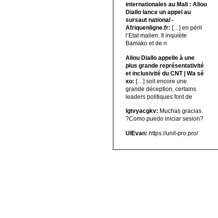
internationales au Mali : Aliou
Diallo lance un appel au
sursaut national -
Afriquenligne.fr:
[…] en péril
l’Etat malien. Il inquiète
Bamako et de n
Aliou Diallo appelle à une
plus grande représentativité
et inclusivité du CNT | Wa sé
xo:
[…] soit encore une
grande déception, certains
leaders politiques font de
lgtvyacgkv:
Muchas gracias.
?Como puedo iniciar sesion?
UIEvan:
https://unit-pro.pro/