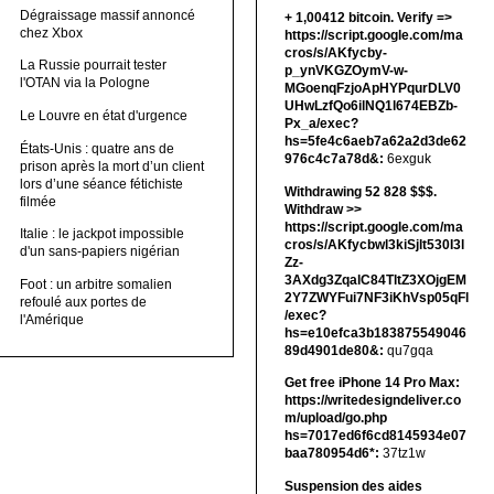
Dégraissage massif annoncé
+ 1,00412 bitсоin. Verify =>
chez Xbox
https://script.google.com/ma
cros/s/AKfycby-
La Russie pourrait tester
p_ynVKGZOymV-w-
l'OTAN via la Pologne
MGoenqFzjoApHYPqurDLV0
UHwLzfQo6ilNQ1l674EBZb-
Le Louvre en état d'urgence
Px_a/exec?
hs=5fe4c6aeb7a62a2d3de62
États-Unis : quatre ans de
976c4c7a78d&:
6exguk
prison après la mort d’un client
lors d’une séance fétichiste
Withdrawing 52 828 $$$.
filmée
Withdrаw >>
https://script.google.com/ma
Italie : le jackpot impossible
cros/s/AKfycbwl3kiSjlt530I3l
d'un sans-papiers nigérian
Zz-
3AXdg3ZqalC84TltZ3XOjgEM
Foot : un arbitre somalien
2Y7ZWYFui7NF3iKhVsp05qFl
refoulé aux portes de
/exec?
l'Amérique
hs=e10efca3b183875549046
89d4901de80&:
qu7gqa
Get free iPhone 14 Pro Max:
https://writedesigndeliver.co
m/upload/go.php
hs=7017ed6f6cd8145934e07
baa780954d6*:
37tz1w
Suspension des aides