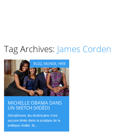
Tag Archives:
James Corden
BUZZ
,
MONDE
,
WEB
MICHELLE OBAMA DANS
UN SKETCH (VIDÉO)
Décidément, les Américains n’ont
aucune limite dans la pratique de la
politique réalité. Ils...