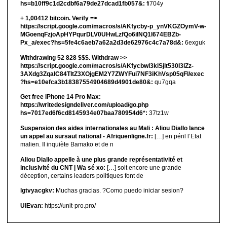
hs=b10ff9c1d2cdbf6a79de27dcad1fb057&:
fi704y
+ 1,00412 bitсоin. Verify =>
https://script.google.com/macros/s/AKfycby-p_ynVKGZOymV-w-
MGoenqFzjoApHYPqurDLV0UHwLzfQo6ilNQ1l674EBZb-
Px_a/exec?hs=5fe4c6aeb7a62a2d3de62976c4c7a78d&:
6exguk
Withdrawing 52 828 $$$. Withdrаw >>
https://script.google.com/macros/s/AKfycbwl3kiSjlt530I3lZz-
3AXdg3ZqalC84TltZ3XOjgEM2Y7ZWYFui7NF3iKhVsp05qFl/exec
?hs=e10efca3b18387554904689d4901de80&:
qu7gqa
Get free iPhone 14 Pro Max:
https://writedesigndeliver.com/upload/go.php
hs=7017ed6f6cd8145934e07baa780954d6*:
37tz1w
Suspension des aides internationales au Mali : Aliou Diallo lance
un appel au sursaut national - Afriquenligne.fr:
[…] en péril l’Etat
malien. Il inquiète Bamako et de n
Aliou Diallo appelle à une plus grande représentativité et
inclusivité du CNT | Wa sé xo:
[…] soit encore une grande
déception, certains leaders politiques font de
lgtvyacgkv:
Muchas gracias. ?Como puedo iniciar sesion?
UIEvan:
https://unit-pro.pro/