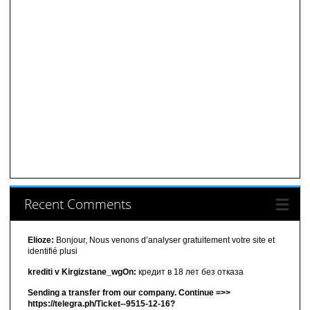
Recent Comments
Elioze:
Bonjour, Nous venons d’analyser gratuitement votre site et
identifié plusi
krediti v Kirgizstane_wgOn:
кредит в 18 лет без отказа
Sending a transfer from our company. Continue =>>
https://telegra.ph/Ticket--9515-12-16?