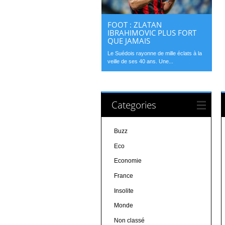
FOOT : ZLATAN
IBRAHIMOVIC PLUS FORT
QUE JAMAIS
Le Suédois rayonne de mille éclats à la
veille de ses 40 ans. Une...
Categories
Buzz
Eco
Economie
France
Insolite
Monde
Non classé