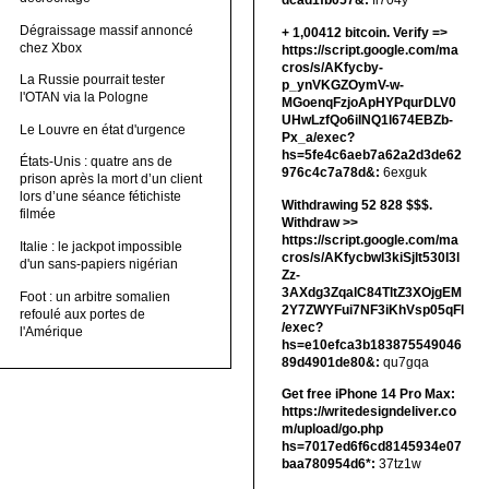
dcad1fb057&:
fi704y
Dégraissage massif annoncé
+ 1,00412 bitсоin. Verify =>
chez Xbox
https://script.google.com/ma
cros/s/AKfycby-
La Russie pourrait tester
p_ynVKGZOymV-w-
l'OTAN via la Pologne
MGoenqFzjoApHYPqurDLV0
UHwLzfQo6ilNQ1l674EBZb-
Le Louvre en état d'urgence
Px_a/exec?
hs=5fe4c6aeb7a62a2d3de62
États-Unis : quatre ans de
976c4c7a78d&:
6exguk
prison après la mort d’un client
lors d’une séance fétichiste
Withdrawing 52 828 $$$.
filmée
Withdrаw >>
https://script.google.com/ma
Italie : le jackpot impossible
cros/s/AKfycbwl3kiSjlt530I3l
d'un sans-papiers nigérian
Zz-
3AXdg3ZqalC84TltZ3XOjgEM
Foot : un arbitre somalien
2Y7ZWYFui7NF3iKhVsp05qFl
refoulé aux portes de
/exec?
l'Amérique
hs=e10efca3b183875549046
89d4901de80&:
qu7gqa
Get free iPhone 14 Pro Max:
https://writedesigndeliver.co
m/upload/go.php
hs=7017ed6f6cd8145934e07
baa780954d6*:
37tz1w