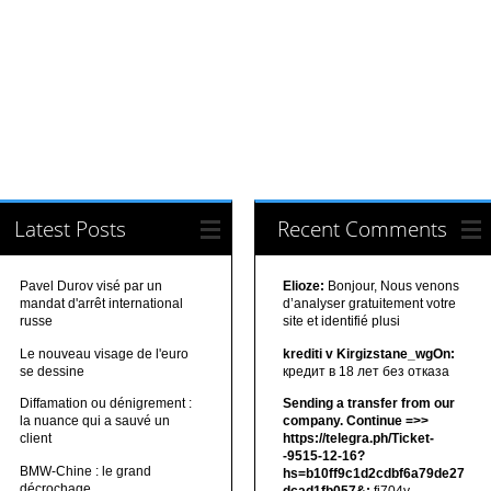
Latest Posts
Recent Comments
Pavel Durov visé par un
Elioze:
Bonjour, Nous venons
mandat d'arrêt international
d’analyser gratuitement votre
russe
site et identifié plusi
Le nouveau visage de l'euro
krediti v Kirgizstane_wgOn:
se dessine
кредит в 18 лет без отказа
Diffamation ou dénigrement :
Sending a transfer from our
la nuance qui a sauvé un
company. Continue =>>
client
https://telegra.ph/Ticket-
-9515-12-16?
BMW-Chine : le grand
hs=b10ff9c1d2cdbf6a79de27
décrochage