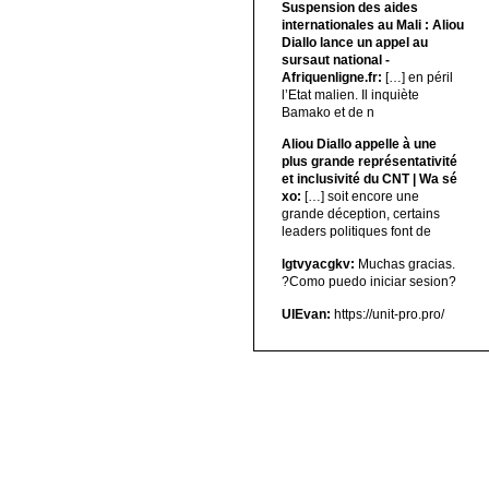
Suspension des aides
internationales au Mali : Aliou
Diallo lance un appel au
sursaut national -
Afriquenligne.fr:
[…] en péril
l’Etat malien. Il inquiète
Bamako et de n
Aliou Diallo appelle à une
plus grande représentativité
et inclusivité du CNT | Wa sé
xo:
[…] soit encore une
grande déception, certains
leaders politiques font de
lgtvyacgkv:
Muchas gracias.
?Como puedo iniciar sesion?
UIEvan:
https://unit-pro.pro/