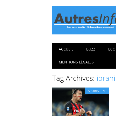
Main menu
Skip
ACCUEIL
BUZZ
ECO
to
content
MENTIONS LÉGALES
Tag Archives:
ibrah
SPORTS
,
UNE