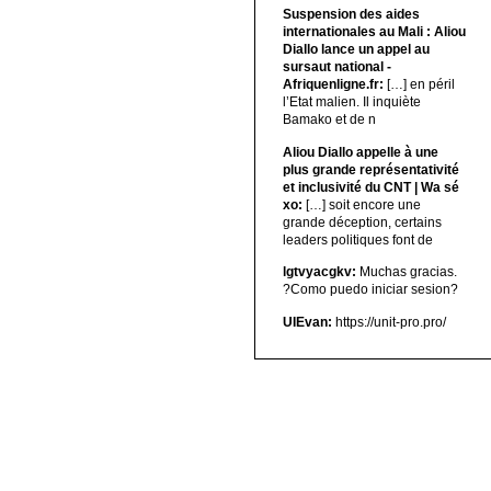
Suspension des aides
internationales au Mali : Aliou
Diallo lance un appel au
sursaut national -
Afriquenligne.fr:
[…] en péril
l’Etat malien. Il inquiète
Bamako et de n
Aliou Diallo appelle à une
plus grande représentativité
et inclusivité du CNT | Wa sé
xo:
[…] soit encore une
grande déception, certains
leaders politiques font de
lgtvyacgkv:
Muchas gracias.
?Como puedo iniciar sesion?
UIEvan:
https://unit-pro.pro/