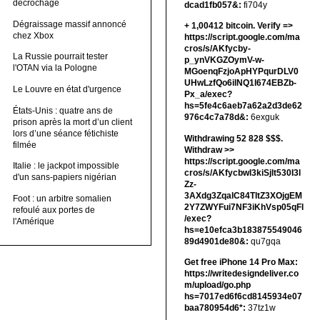
décrochage
dcad1fb057&:
fi704y
Dégraissage massif annoncé
+ 1,00412 bitсоin. Verify =>
chez Xbox
https://script.google.com/ma
cros/s/AKfycby-
La Russie pourrait tester
p_ynVKGZOymV-w-
l'OTAN via la Pologne
MGoenqFzjoApHYPqurDLV0
UHwLzfQo6ilNQ1l674EBZb-
Le Louvre en état d'urgence
Px_a/exec?
hs=5fe4c6aeb7a62a2d3de62
États-Unis : quatre ans de
976c4c7a78d&:
6exguk
prison après la mort d’un client
lors d’une séance fétichiste
Withdrawing 52 828 $$$.
filmée
Withdrаw >>
https://script.google.com/ma
Italie : le jackpot impossible
cros/s/AKfycbwl3kiSjlt530I3l
d'un sans-papiers nigérian
Zz-
3AXdg3ZqalC84TltZ3XOjgEM
Foot : un arbitre somalien
2Y7ZWYFui7NF3iKhVsp05qFl
refoulé aux portes de
/exec?
l'Amérique
hs=e10efca3b183875549046
89d4901de80&:
qu7gqa
Get free iPhone 14 Pro Max:
https://writedesigndeliver.co
m/upload/go.php
hs=7017ed6f6cd8145934e07
baa780954d6*:
37tz1w