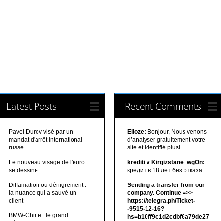
Latest Posts
Recent Comments
Pavel Durov visé par un
Elioze:
Bonjour, Nous venons
mandat d'arrêt international
d’analyser gratuitement votre
russe
site et identifié plusi
Le nouveau visage de l'euro
krediti v Kirgizstane_wgOn:
se dessine
кредит в 18 лет без отказа
Diffamation ou dénigrement :
Sending a transfer from our
la nuance qui a sauvé un
company. Continue =>>
client
https://telegra.ph/Ticket-
-9515-12-16?
BMW-Chine : le grand
hs=b10ff9c1d2cdbf6a79de27