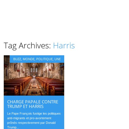
Tag Archives:
Harris
BUZZ
,
MONDE
,
POLITIQUE
,
UNE
CHARGE PAPALE CONTRE
TRUMP ET HARRIS
Le Pape François fustige les politiques
anti-migrants et pro-avortement
prônés respectivement par Donald
Trump...