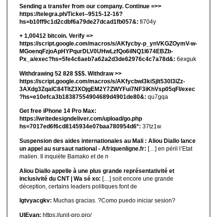
Sending a transfer from our company. Continue =>>
https://telegra.ph/Ticket--9515-12-16?
hs=b10ff9c1d2cdbf6a79de27dcad1fb057&:
fi704y
+ 1,00412 bitсоin. Verify =>
https://script.google.com/macros/s/AKfycby-p_ynVKGZOymV-w-
MGoenqFzjoApHYPqurDLV0UHwLzfQo6ilNQ1l674EBZb-
Px_a/exec?hs=5fe4c6aeb7a62a2d3de62976c4c7a78d&:
6exguk
Withdrawing 52 828 $$$. Withdrаw >>
https://script.google.com/macros/s/AKfycbwl3kiSjlt530I3lZz-
3AXdg3ZqalC84TltZ3XOjgEM2Y7ZWYFui7NF3iKhVsp05qFl/exec
?hs=e10efca3b18387554904689d4901de80&:
qu7gqa
Get free iPhone 14 Pro Max:
https://writedesigndeliver.com/upload/go.php
hs=7017ed6f6cd8145934e07baa780954d6*:
37tz1w
Suspension des aides internationales au Mali : Aliou Diallo lance
un appel au sursaut national - Afriquenligne.fr:
[…] en péril l’Etat
malien. Il inquiète Bamako et de n
Aliou Diallo appelle à une plus grande représentativité et
inclusivité du CNT | Wa sé xo:
[…] soit encore une grande
déception, certains leaders politiques font de
lgtvyacgkv:
Muchas gracias. ?Como puedo iniciar sesion?
UIEvan:
https://unit-pro.pro/