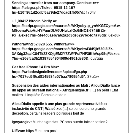
Sending a transfer from our company. Continue =>>
https://telegra.ph/Ticket--9515-12-16?
hs=b10ff9c1d2cdbf6a79de27dcad1fb057&:
fi704y
+ 1,00412 bitсоin. Verify =>
https://script.google.com/macros/s/AKfycby-p_ynVKGZOymV-w-
MGoenqFzjoApHYPqurDLV0UHwLzfQo6ilNQ1l674EBZb-
Px_a/exec?hs=5fe4c6aeb7a62a2d3de62976c4c7a78d&:
6exguk
Withdrawing 52 828 $$$. Withdrаw >>
https://script.google.com/macros/s/AKfycbwl3kiSjlt530I3lZz-
3AXdg3ZqalC84TltZ3XOjgEM2Y7ZWYFui7NF3iKhVsp05qFl/exec
?hs=e10efca3b18387554904689d4901de80&:
qu7gqa
Get free iPhone 14 Pro Max:
https://writedesigndeliver.com/upload/go.php
hs=7017ed6f6cd8145934e07baa780954d6*:
37tz1w
Suspension des aides internationales au Mali : Aliou Diallo lance
un appel au sursaut national - Afriquenligne.fr:
[…] en péril l’Etat
malien. Il inquiète Bamako et de n
Aliou Diallo appelle à une plus grande représentativité et
inclusivité du CNT | Wa sé xo:
[…] soit encore une grande
déception, certains leaders politiques font de
lgtvyacgkv:
Muchas gracias. ?Como puedo iniciar sesion?
UIEvan:
https://unit-pro.pro/