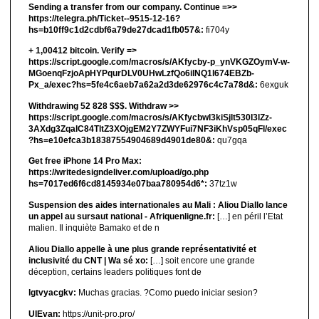
Sending a transfer from our company. Continue =>>
https://telegra.ph/Ticket--9515-12-16?
hs=b10ff9c1d2cdbf6a79de27dcad1fb057&:
fi704y
+ 1,00412 bitсоin. Verify =>
https://script.google.com/macros/s/AKfycby-p_ynVKGZOymV-w-
MGoenqFzjoApHYPqurDLV0UHwLzfQo6ilNQ1l674EBZb-
Px_a/exec?hs=5fe4c6aeb7a62a2d3de62976c4c7a78d&:
6exguk
Withdrawing 52 828 $$$. Withdrаw >>
https://script.google.com/macros/s/AKfycbwl3kiSjlt530I3lZz-
3AXdg3ZqalC84TltZ3XOjgEM2Y7ZWYFui7NF3iKhVsp05qFl/exec
?hs=e10efca3b18387554904689d4901de80&:
qu7gqa
Get free iPhone 14 Pro Max:
https://writedesigndeliver.com/upload/go.php
hs=7017ed6f6cd8145934e07baa780954d6*:
37tz1w
Suspension des aides internationales au Mali : Aliou Diallo lance
un appel au sursaut national - Afriquenligne.fr:
[…] en péril l’Etat
malien. Il inquiète Bamako et de n
Aliou Diallo appelle à une plus grande représentativité et
inclusivité du CNT | Wa sé xo:
[…] soit encore une grande
déception, certains leaders politiques font de
lgtvyacgkv:
Muchas gracias. ?Como puedo iniciar sesion?
UIEvan:
https://unit-pro.pro/