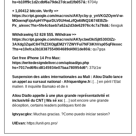
hs=b10ff9c1d2cdbf6a79de27dcad1fb057&:
fi704y
+ 1,00412 bitсоin. Verify =>
https://script.google.com/macros/s/AKfycby-p_ynVKGZOymV-w-
MGoenqFzjoApHYPqurDLV0UHwLzfQo6ilNQ1l674EBZb-
Px_a/exec?hs=5fe4c6aeb7a62a2d3de62976c4c7a78d&:
6exguk
Withdrawing 52 828 $$$. Withdrаw >>
https://script.google.com/macros/s/AKfycbwl3kiSjlt530I3lZz-
3AXdg3ZqalC84TltZ3XOjgEM2Y7ZWYFui7NF3iKhVsp05qFl/exec
?hs=e10efca3b18387554904689d4901de80&:
qu7gqa
Get free iPhone 14 Pro Max:
https://writedesigndeliver.com/upload/go.php
hs=7017ed6f6cd8145934e07baa780954d6*:
37tz1w
Suspension des aides internationales au Mali : Aliou Diallo lance
un appel au sursaut national - Afriquenligne.fr:
[…] en péril l’Etat
malien. Il inquiète Bamako et de n
Aliou Diallo appelle à une plus grande représentativité et
inclusivité du CNT | Wa sé xo:
[…] soit encore une grande
déception, certains leaders politiques font de
lgtvyacgkv:
Muchas gracias. ?Como puedo iniciar sesion?
UIEvan:
https://unit-pro.pro/