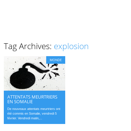
Tag Archives:
explosion
MONDE
ATTENTATS MEURTRIERS
EN SOMALIE
De nouveaux attentats meurtriers ont
été commis en Somalie, vendredi 5
février. Vendredi matin,...