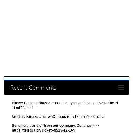
Recent Comments
Elioze:
Bonjour, Nous venons d’analyser gratuitement votre site et
identifié plusi
krediti v Kirgizstane_wgOn:
кредит в 18 лет без отказа
Sending a transfer from our company. Continue =>>
https://telegra.ph/Ticket--9515-12-16?