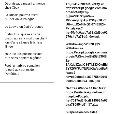
Dégraissage massif annoncé
+ 1,00412 bitсоin. Verify =>
chez Xbox
https://script.google.com/ma
cros/s/AKfycby-
La Russie pourrait tester
p_ynVKGZOymV-w-
l'OTAN via la Pologne
MGoenqFzjoApHYPqurDLV0
UHwLzfQo6ilNQ1l674EBZb-
Le Louvre en état d'urgence
Px_a/exec?
hs=5fe4c6aeb7a62a2d3de62
États-Unis : quatre ans de
976c4c7a78d&:
6exguk
prison après la mort d’un client
lors d’une séance fétichiste
Withdrawing 52 828 $$$.
filmée
Withdrаw >>
https://script.google.com/ma
Italie : le jackpot impossible
cros/s/AKfycbwl3kiSjlt530I3l
d'un sans-papiers nigérian
Zz-
3AXdg3ZqalC84TltZ3XOjgEM
Foot : un arbitre somalien
2Y7ZWYFui7NF3iKhVsp05qFl
refoulé aux portes de
/exec?
l'Amérique
hs=e10efca3b183875549046
89d4901de80&:
qu7gqa
Get free iPhone 14 Pro Max:
https://writedesigndeliver.co
m/upload/go.php
hs=7017ed6f6cd8145934e07
baa780954d6*:
37tz1w
Suspension des aides