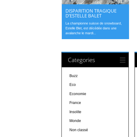
DISPARITION TRAGIQUE
D’ESTELLE BALET
La championne suisse de snowboard,
Estelle Blet, est décédée dans une
avalanche le mardi...
Categories
Buzz
Eco
Economie
France
Insolite
Monde
Non classé