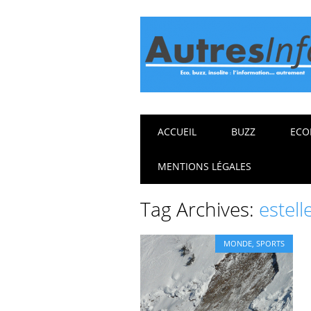
Main menu
Skip
ACCUEIL
BUZZ
ECO
to
content
MENTIONS LÉGALES
Tag Archives:
estell
MONDE
,
SPORTS