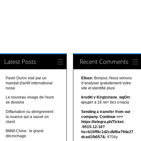
Latest Posts
Recent Comments
Pavel Durov visé par un
Elioze:
Bonjour, Nous venons
mandat d'arrêt international
d’analyser gratuitement votre
russe
site et identifié plusi
Le nouveau visage de l'euro
krediti v Kirgizstane_wgOn:
se dessine
кредит в 18 лет без отказа
Diffamation ou dénigrement :
Sending a transfer from our
la nuance qui a sauvé un
company. Continue =>>
client
https://telegra.ph/Ticket-
-9515-12-16?
BMW-Chine : le grand
hs=b10ff9c1d2cdbf6a79de27
décrochage
dcad1fb057&:
fi704y