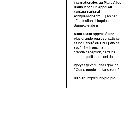
internationales au Mali : Aliou
Diallo lance un appel au
sursaut national -
Afriquenligne.fr:
[…] en péril
l’Etat malien. Il inquiète
Bamako et de n
Aliou Diallo appelle à une
plus grande représentativité
et inclusivité du CNT | Wa sé
xo:
[…] soit encore une
grande déception, certains
leaders politiques font de
lgtvyacgkv:
Muchas gracias.
?Como puedo iniciar sesion?
UIEvan:
https://unit-pro.pro/