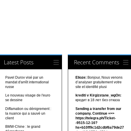
Latest Posts
Recent Comments
Pavel Durov visé par un
Elioze:
Bonjour, Nous venons
mandat d'arrêt international
d’analyser gratuitement votre
russe
site et identifié plusi
Le nouveau visage de l'euro
krediti v Kirgizstane_wgOn:
se dessine
кредит в 18 лет без отказа
Diffamation ou dénigrement :
Sending a transfer from our
la nuance qui a sauvé un
company. Continue =>>
client
https://telegra.ph/Ticket-
-9515-12-16?
BMW-Chine : le grand
hs=b10ff9c1d2cdbf6a79de27