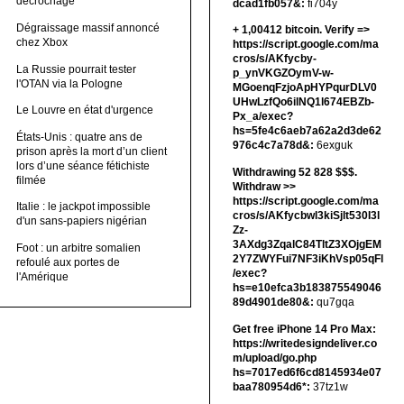
décrochage
dcad1fb057&:
fi704y
Dégraissage massif annoncé
+ 1,00412 bitсоin. Verify =>
chez Xbox
https://script.google.com/ma
cros/s/AKfycby-
La Russie pourrait tester
p_ynVKGZOymV-w-
l'OTAN via la Pologne
MGoenqFzjoApHYPqurDLV0
UHwLzfQo6ilNQ1l674EBZb-
Le Louvre en état d'urgence
Px_a/exec?
hs=5fe4c6aeb7a62a2d3de62
États-Unis : quatre ans de
976c4c7a78d&:
6exguk
prison après la mort d’un client
lors d’une séance fétichiste
Withdrawing 52 828 $$$.
filmée
Withdrаw >>
https://script.google.com/ma
Italie : le jackpot impossible
cros/s/AKfycbwl3kiSjlt530I3l
d'un sans-papiers nigérian
Zz-
3AXdg3ZqalC84TltZ3XOjgEM
Foot : un arbitre somalien
2Y7ZWYFui7NF3iKhVsp05qFl
refoulé aux portes de
/exec?
l'Amérique
hs=e10efca3b183875549046
89d4901de80&:
qu7gqa
Get free iPhone 14 Pro Max:
https://writedesigndeliver.co
m/upload/go.php
hs=7017ed6f6cd8145934e07
baa780954d6*:
37tz1w