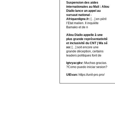
Suspension des aides
internationales au Mali : Aliou
Diallo lance un appel au
sursaut national -
Afriquenligne.fr:
[…] en péril
l’Etat malien. Il inquiète
Bamako et de n
Aliou Diallo appelle à une
plus grande représentativité
et inclusivité du CNT | Wa sé
xo:
[…] soit encore une
grande déception, certains
leaders politiques font de
lgtvyacgkv:
Muchas gracias.
?Como puedo iniciar sesion?
UIEvan:
https://unit-pro.pro/