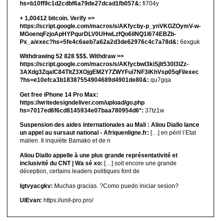
hs=b10ff9c1d2cdbf6a79de27dcad1fb057&:
fi704y
+ 1,00412 bitсоin. Verify =>
https://script.google.com/macros/s/AKfycby-p_ynVKGZOymV-w-
MGoenqFzjoApHYPqurDLV0UHwLzfQo6ilNQ1l674EBZb-
Px_a/exec?hs=5fe4c6aeb7a62a2d3de62976c4c7a78d&:
6exguk
Withdrawing 52 828 $$$. Withdrаw >>
https://script.google.com/macros/s/AKfycbwl3kiSjlt530I3lZz-
3AXdg3ZqalC84TltZ3XOjgEM2Y7ZWYFui7NF3iKhVsp05qFl/exec
?hs=e10efca3b18387554904689d4901de80&:
qu7gqa
Get free iPhone 14 Pro Max:
https://writedesigndeliver.com/upload/go.php
hs=7017ed6f6cd8145934e07baa780954d6*:
37tz1w
Suspension des aides internationales au Mali : Aliou Diallo lance
un appel au sursaut national - Afriquenligne.fr:
[…] en péril l’Etat
malien. Il inquiète Bamako et de n
Aliou Diallo appelle à une plus grande représentativité et
inclusivité du CNT | Wa sé xo:
[…] soit encore une grande
déception, certains leaders politiques font de
lgtvyacgkv:
Muchas gracias. ?Como puedo iniciar sesion?
UIEvan:
https://unit-pro.pro/