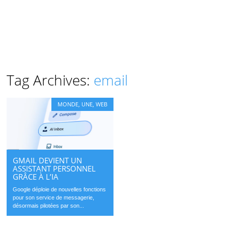
Tag Archives:
email
MONDE
,
UNE
,
WEB
GMAIL DEVIENT UN
ASSISTANT PERSONNEL
GRÂCE À L’IA
Google déploie de nouvelles fonctions
pour son service de messagerie,
désormais pilotées par son...