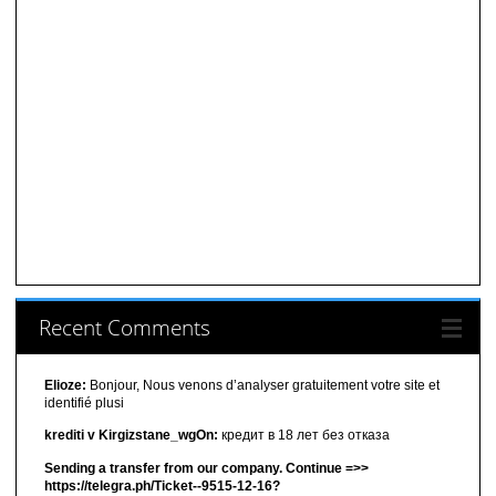
Recent Comments
Elioze:
Bonjour, Nous venons d’analyser gratuitement votre site et
identifié plusi
krediti v Kirgizstane_wgOn:
кредит в 18 лет без отказа
Sending a transfer from our company. Continue =>>
https://telegra.ph/Ticket--9515-12-16?