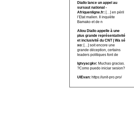
Diallo lance un appel au
sursaut national -
Afriquenligne.fr:
[…] en péril
l’Etat malien. Il inquiète
Bamako et de n
Aliou Diallo appelle à une
plus grande représentativité
et inclusivité du CNT | Wa sé
xo:
[…] soit encore une
grande déception, certains
leaders politiques font de
lgtvyacgkv:
Muchas gracias.
?Como puedo iniciar sesion?
UIEvan:
https://unit-pro.pro/