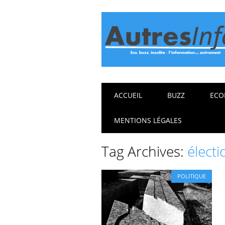
Main menu
Skip
ACCUEIL
BUZZ
ECO
to
content
MENTIONS LÉGALES
Tag Archives:
électi
POLITIQUE