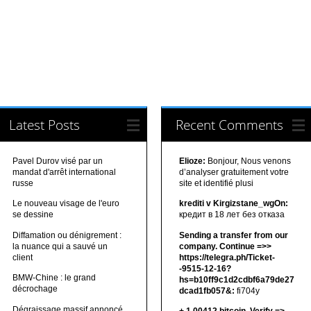
Latest Posts
Recent Comments
Pavel Durov visé par un
Elioze:
Bonjour, Nous venons
mandat d'arrêt international
d’analyser gratuitement votre
russe
site et identifié plusi
Le nouveau visage de l'euro
krediti v Kirgizstane_wgOn:
se dessine
кредит в 18 лет без отказа
Diffamation ou dénigrement :
Sending a transfer from our
la nuance qui a sauvé un
company. Continue =>>
client
https://telegra.ph/Ticket-
-9515-12-16?
BMW-Chine : le grand
hs=b10ff9c1d2cdbf6a79de27
décrochage
dcad1fb057&:
fi704y
Dégraissage massif annoncé