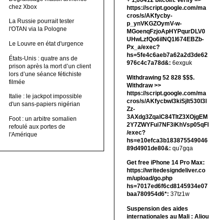
+ 1,00412 bitсоin. Verify =>
chez Xbox
https://script.google.com/ma
cros/s/AKfycby-
La Russie pourrait tester
p_ynVKGZOymV-w-
l'OTAN via la Pologne
MGoenqFzjoApHYPqurDLV0
UHwLzfQo6ilNQ1l674EBZb-
Le Louvre en état d'urgence
Px_a/exec?
hs=5fe4c6aeb7a62a2d3de62
États-Unis : quatre ans de
976c4c7a78d&:
6exguk
prison après la mort d’un client
lors d’une séance fétichiste
Withdrawing 52 828 $$$.
filmée
Withdrаw >>
https://script.google.com/ma
Italie : le jackpot impossible
cros/s/AKfycbwl3kiSjlt530I3l
d'un sans-papiers nigérian
Zz-
3AXdg3ZqalC84TltZ3XOjgEM
Foot : un arbitre somalien
2Y7ZWYFui7NF3iKhVsp05qFl
refoulé aux portes de
/exec?
l'Amérique
hs=e10efca3b183875549046
89d4901de80&:
qu7gqa
Get free iPhone 14 Pro Max:
https://writedesigndeliver.co
m/upload/go.php
hs=7017ed6f6cd8145934e07
baa780954d6*:
37tz1w
Suspension des aides
internationales au Mali : Aliou