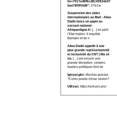
hs=7017ed6f6cd8145934e07
baa780954d6*:
37tz1w
Suspension des aides
internationales au Mali : Aliou
Diallo lance un appel au
sursaut national -
Afriquenligne.fr:
[…] en péril
l’Etat malien. Il inquiète
Bamako et de n
Aliou Diallo appelle à une
plus grande représentativité
et inclusivité du CNT | Wa sé
xo:
[…] soit encore une
grande déception, certains
leaders politiques font de
lgtvyacgkv:
Muchas gracias.
?Como puedo iniciar sesion?
UIEvan:
https://unit-pro.pro/