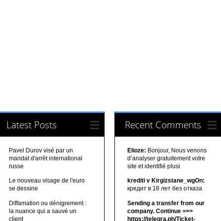
Latest Posts
Recent Comments
Pavel Durov visé par un
Elioze:
Bonjour, Nous venons
mandat d'arrêt international
d’analyser gratuitement votre
russe
site et identifié plusi
Le nouveau visage de l'euro
krediti v Kirgizstane_wgOn:
se dessine
кредит в 18 лет без отказа
Diffamation ou dénigrement :
Sending a transfer from our
la nuance qui a sauvé un
company. Continue =>>
client
https://telegra.ph/Ticket-