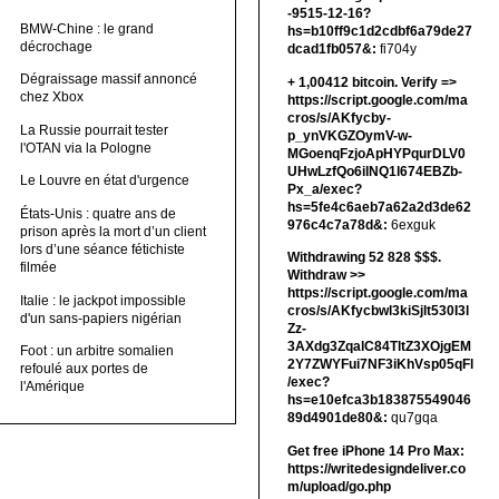
-9515-12-16?
BMW-Chine : le grand
hs=b10ff9c1d2cdbf6a79de27
décrochage
dcad1fb057&:
fi704y
Dégraissage massif annoncé
+ 1,00412 bitсоin. Verify =>
chez Xbox
https://script.google.com/ma
cros/s/AKfycby-
La Russie pourrait tester
p_ynVKGZOymV-w-
l'OTAN via la Pologne
MGoenqFzjoApHYPqurDLV0
UHwLzfQo6ilNQ1l674EBZb-
Le Louvre en état d'urgence
Px_a/exec?
hs=5fe4c6aeb7a62a2d3de62
États-Unis : quatre ans de
976c4c7a78d&:
6exguk
prison après la mort d’un client
lors d’une séance fétichiste
Withdrawing 52 828 $$$.
filmée
Withdrаw >>
https://script.google.com/ma
Italie : le jackpot impossible
cros/s/AKfycbwl3kiSjlt530I3l
d'un sans-papiers nigérian
Zz-
3AXdg3ZqalC84TltZ3XOjgEM
Foot : un arbitre somalien
2Y7ZWYFui7NF3iKhVsp05qFl
refoulé aux portes de
/exec?
l'Amérique
hs=e10efca3b183875549046
89d4901de80&:
qu7gqa
Get free iPhone 14 Pro Max:
https://writedesigndeliver.co
m/upload/go.php