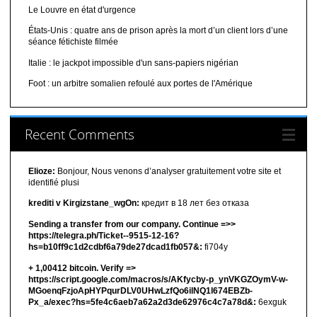
Le Louvre en état d'urgence
États-Unis : quatre ans de prison après la mort d’un client lors d’une
séance fétichiste filmée
Italie : le jackpot impossible d'un sans-papiers nigérian
Foot : un arbitre somalien refoulé aux portes de l'Amérique
Recent Comments
Elioze:
Bonjour, Nous venons d’analyser gratuitement votre site et
identifié plusi
krediti v Kirgizstane_wgOn:
кредит в 18 лет без отказа
Sending a transfer from our company. Continue =>>
https://telegra.ph/Ticket--9515-12-16?
hs=b10ff9c1d2cdbf6a79de27dcad1fb057&:
fi704y
+ 1,00412 bitсоin. Verify =>
https://script.google.com/macros/s/AKfycby-p_ynVKGZOymV-w-
MGoenqFzjoApHYPqurDLV0UHwLzfQo6ilNQ1l674EBZb-
Px_a/exec?hs=5fe4c6aeb7a62a2d3de62976c4c7a78d&:
6exguk