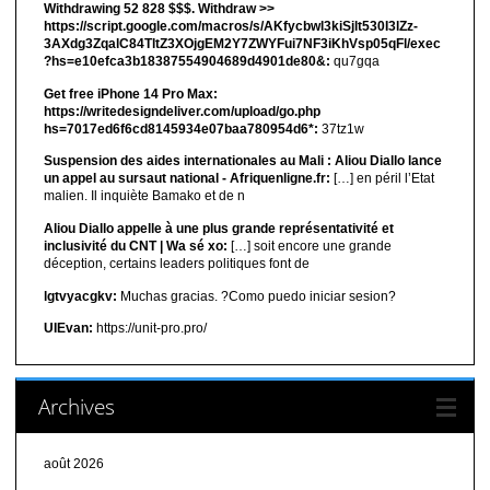
Withdrawing 52 828 $$$. Withdrаw >>
https://script.google.com/macros/s/AKfycbwl3kiSjlt530I3lZz-
3AXdg3ZqalC84TltZ3XOjgEM2Y7ZWYFui7NF3iKhVsp05qFl/exec
?hs=e10efca3b18387554904689d4901de80&:
qu7gqa
Get free iPhone 14 Pro Max:
https://writedesigndeliver.com/upload/go.php
hs=7017ed6f6cd8145934e07baa780954d6*:
37tz1w
Suspension des aides internationales au Mali : Aliou Diallo lance
un appel au sursaut national - Afriquenligne.fr:
[…] en péril l’Etat
malien. Il inquiète Bamako et de n
Aliou Diallo appelle à une plus grande représentativité et
inclusivité du CNT | Wa sé xo:
[…] soit encore une grande
déception, certains leaders politiques font de
lgtvyacgkv:
Muchas gracias. ?Como puedo iniciar sesion?
UIEvan:
https://unit-pro.pro/
Archives
août 2026