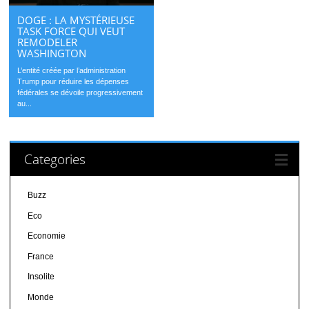
DOGE : LA MYSTÉRIEUSE
TASK FORCE QUI VEUT
REMODELER
WASHINGTON
L’entité créée par l’administration
Trump pour réduire les dépenses
fédérales se dévoile progressivement
au...
Categories
Buzz
Eco
Economie
France
Insolite
Monde