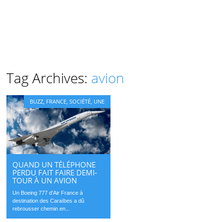
Tag Archives:
avion
BUZZ
,
FRANCE
,
SOCIÉTÉ
,
UNE
QUAND UN TÉLÉPHONE
PERDU FAIT FAIRE DEMI-
TOUR À UN AVION
Un Boeing 777 d’Air France à
destination des Caraïbes a dû
rebrousser chemin en...