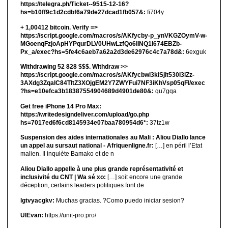
https://telegra.ph/Ticket--9515-12-16?
hs=b10ff9c1d2cdbf6a79de27dcad1fb057&:
fi704y
+ 1,00412 bitсоin. Verify =>
https://script.google.com/macros/s/AKfycby-p_ynVKGZOymV-w-
MGoenqFzjoApHYPqurDLV0UHwLzfQo6ilNQ1l674EBZb-
Px_a/exec?hs=5fe4c6aeb7a62a2d3de62976c4c7a78d&:
6exguk
Withdrawing 52 828 $$$. Withdrаw >>
https://script.google.com/macros/s/AKfycbwl3kiSjlt530I3lZz-
3AXdg3ZqalC84TltZ3XOjgEM2Y7ZWYFui7NF3iKhVsp05qFl/exec
?hs=e10efca3b18387554904689d4901de80&:
qu7gqa
Get free iPhone 14 Pro Max:
https://writedesigndeliver.com/upload/go.php
hs=7017ed6f6cd8145934e07baa780954d6*:
37tz1w
Suspension des aides internationales au Mali : Aliou Diallo lance
un appel au sursaut national - Afriquenligne.fr:
[…] en péril l’Etat
malien. Il inquiète Bamako et de n
Aliou Diallo appelle à une plus grande représentativité et
inclusivité du CNT | Wa sé xo:
[…] soit encore une grande
déception, certains leaders politiques font de
lgtvyacgkv:
Muchas gracias. ?Como puedo iniciar sesion?
UIEvan:
https://unit-pro.pro/