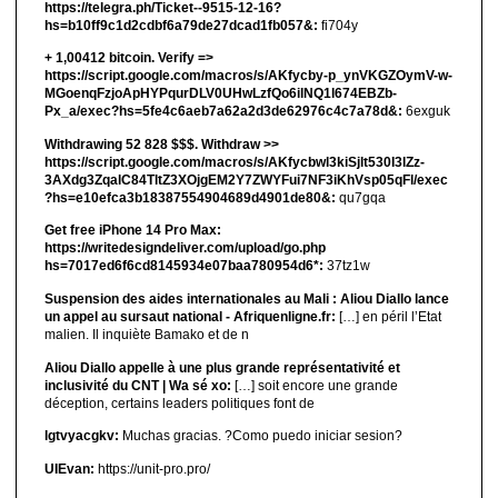
https://telegra.ph/Ticket--9515-12-16?
hs=b10ff9c1d2cdbf6a79de27dcad1fb057&:
fi704y
+ 1,00412 bitсоin. Verify =>
https://script.google.com/macros/s/AKfycby-p_ynVKGZOymV-w-
MGoenqFzjoApHYPqurDLV0UHwLzfQo6ilNQ1l674EBZb-
Px_a/exec?hs=5fe4c6aeb7a62a2d3de62976c4c7a78d&:
6exguk
Withdrawing 52 828 $$$. Withdrаw >>
https://script.google.com/macros/s/AKfycbwl3kiSjlt530I3lZz-
3AXdg3ZqalC84TltZ3XOjgEM2Y7ZWYFui7NF3iKhVsp05qFl/exec
?hs=e10efca3b18387554904689d4901de80&:
qu7gqa
Get free iPhone 14 Pro Max:
https://writedesigndeliver.com/upload/go.php
hs=7017ed6f6cd8145934e07baa780954d6*:
37tz1w
Suspension des aides internationales au Mali : Aliou Diallo lance
un appel au sursaut national - Afriquenligne.fr:
[…] en péril l’Etat
malien. Il inquiète Bamako et de n
Aliou Diallo appelle à une plus grande représentativité et
inclusivité du CNT | Wa sé xo:
[…] soit encore une grande
déception, certains leaders politiques font de
lgtvyacgkv:
Muchas gracias. ?Como puedo iniciar sesion?
UIEvan:
https://unit-pro.pro/