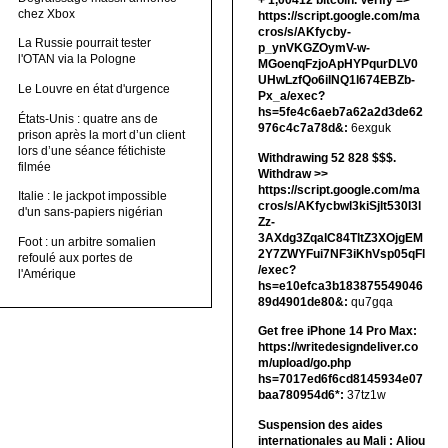
+ 1,00412 bitсоin. Verify =>
chez Xbox
https://script.google.com/ma
cros/s/AKfycby-
La Russie pourrait tester
p_ynVKGZOymV-w-
l'OTAN via la Pologne
MGoenqFzjoApHYPqurDLV0
UHwLzfQo6ilNQ1l674EBZb-
Le Louvre en état d'urgence
Px_a/exec?
hs=5fe4c6aeb7a62a2d3de62
États-Unis : quatre ans de
976c4c7a78d&:
6exguk
prison après la mort d’un client
lors d’une séance fétichiste
Withdrawing 52 828 $$$.
filmée
Withdrаw >>
https://script.google.com/ma
Italie : le jackpot impossible
cros/s/AKfycbwl3kiSjlt530I3l
d'un sans-papiers nigérian
Zz-
3AXdg3ZqalC84TltZ3XOjgEM
Foot : un arbitre somalien
2Y7ZWYFui7NF3iKhVsp05qFl
refoulé aux portes de
/exec?
l'Amérique
hs=e10efca3b183875549046
89d4901de80&:
qu7gqa
Get free iPhone 14 Pro Max:
https://writedesigndeliver.co
m/upload/go.php
hs=7017ed6f6cd8145934e07
baa780954d6*:
37tz1w
Suspension des aides
internationales au Mali : Aliou