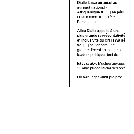
Diallo lance un appel au
sursaut national -
Afriquenligne.fr:
[…] en péril
l’Etat malien. Il inquiète
Bamako et de n
Aliou Diallo appelle à une
plus grande représentativité
et inclusivité du CNT | Wa sé
xo:
[…] soit encore une
grande déception, certains
leaders politiques font de
lgtvyacgkv:
Muchas gracias.
?Como puedo iniciar sesion?
UIEvan:
https://unit-pro.pro/