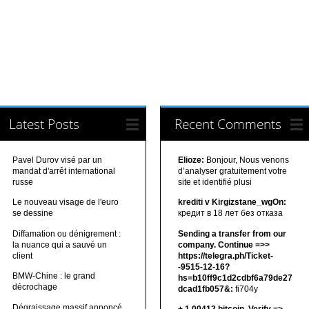
Latest Posts
Recent Comments
Pavel Durov visé par un
Elioze:
Bonjour, Nous venons
mandat d'arrêt international
d’analyser gratuitement votre
russe
site et identifié plusi
Le nouveau visage de l'euro
krediti v Kirgizstane_wgOn:
se dessine
кредит в 18 лет без отказа
Diffamation ou dénigrement :
Sending a transfer from our
la nuance qui a sauvé un
company. Continue =>>
client
https://telegra.ph/Ticket-
-9515-12-16?
BMW-Chine : le grand
hs=b10ff9c1d2cdbf6a79de27
décrochage
dcad1fb057&:
fi704y
Dégraissage massif annoncé