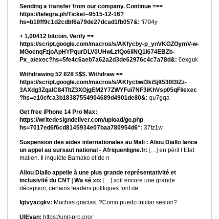
Sending a transfer from our company. Continue =>>
https://telegra.ph/Ticket--9515-12-16?
hs=b10ff9c1d2cdbf6a79de27dcad1fb057&:
fi704y
+ 1,00412 bitсоin. Verify =>
https://script.google.com/macros/s/AKfycby-p_ynVKGZOymV-w-
MGoenqFzjoApHYPqurDLV0UHwLzfQo6ilNQ1l674EBZb-
Px_a/exec?hs=5fe4c6aeb7a62a2d3de62976c4c7a78d&:
6exguk
Withdrawing 52 828 $$$. Withdrаw >>
https://script.google.com/macros/s/AKfycbwl3kiSjlt530I3lZz-
3AXdg3ZqalC84TltZ3XOjgEM2Y7ZWYFui7NF3iKhVsp05qFl/exec
?hs=e10efca3b18387554904689d4901de80&:
qu7gqa
Get free iPhone 14 Pro Max:
https://writedesigndeliver.com/upload/go.php
hs=7017ed6f6cd8145934e07baa780954d6*:
37tz1w
Suspension des aides internationales au Mali : Aliou Diallo lance
un appel au sursaut national - Afriquenligne.fr:
[…] en péril l’Etat
malien. Il inquiète Bamako et de n
Aliou Diallo appelle à une plus grande représentativité et
inclusivité du CNT | Wa sé xo:
[…] soit encore une grande
déception, certains leaders politiques font de
lgtvyacgkv:
Muchas gracias. ?Como puedo iniciar sesion?
UIEvan:
https://unit-pro.pro/