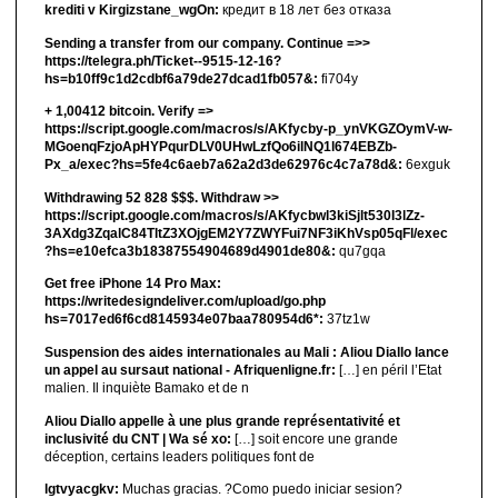
krediti v Kirgizstane_wgOn:
кредит в 18 лет без отказа
Sending a transfer from our company. Continue =>>
https://telegra.ph/Ticket--9515-12-16?
hs=b10ff9c1d2cdbf6a79de27dcad1fb057&:
fi704y
+ 1,00412 bitсоin. Verify =>
https://script.google.com/macros/s/AKfycby-p_ynVKGZOymV-w-
MGoenqFzjoApHYPqurDLV0UHwLzfQo6ilNQ1l674EBZb-
Px_a/exec?hs=5fe4c6aeb7a62a2d3de62976c4c7a78d&:
6exguk
Withdrawing 52 828 $$$. Withdrаw >>
https://script.google.com/macros/s/AKfycbwl3kiSjlt530I3lZz-
3AXdg3ZqalC84TltZ3XOjgEM2Y7ZWYFui7NF3iKhVsp05qFl/exec
?hs=e10efca3b18387554904689d4901de80&:
qu7gqa
Get free iPhone 14 Pro Max:
https://writedesigndeliver.com/upload/go.php
hs=7017ed6f6cd8145934e07baa780954d6*:
37tz1w
Suspension des aides internationales au Mali : Aliou Diallo lance
un appel au sursaut national - Afriquenligne.fr:
[…] en péril l’Etat
malien. Il inquiète Bamako et de n
Aliou Diallo appelle à une plus grande représentativité et
inclusivité du CNT | Wa sé xo:
[…] soit encore une grande
déception, certains leaders politiques font de
lgtvyacgkv:
Muchas gracias. ?Como puedo iniciar sesion?