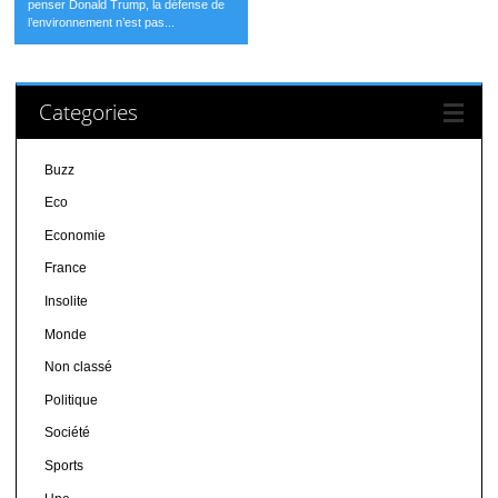
penser Donald Trump, la défense de
l’environnement n’est pas...
Categories
Buzz
Eco
Economie
France
Insolite
Monde
Non classé
Politique
Société
Sports