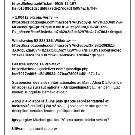
https://telegra.ph/Ticket--9515-12-16?
hs=b10ff9c1d2cdbf6a79de27dcad1fb057&:
fi704y
+ 1,00412 bitсоin. Verify =>
https://script.google.com/macros/s/AKfycby-p_ynVKGZOymV-w-
MGoenqFzjoApHYPqurDLV0UHwLzfQo6ilNQ1l674EBZb-
Px_a/exec?hs=5fe4c6aeb7a62a2d3de62976c4c7a78d&:
6exguk
Withdrawing 52 828 $$$. Withdrаw >>
https://script.google.com/macros/s/AKfycbwl3kiSjlt530I3lZz-
3AXdg3ZqalC84TltZ3XOjgEM2Y7ZWYFui7NF3iKhVsp05qFl/exec
?hs=e10efca3b18387554904689d4901de80&:
qu7gqa
Get free iPhone 14 Pro Max:
https://writedesigndeliver.com/upload/go.php
hs=7017ed6f6cd8145934e07baa780954d6*:
37tz1w
Suspension des aides internationales au Mali : Aliou Diallo lance
un appel au sursaut national - Afriquenligne.fr:
[…] en péril l’Etat
malien. Il inquiète Bamako et de n
Aliou Diallo appelle à une plus grande représentativité et
inclusivité du CNT | Wa sé xo:
[…] soit encore une grande
déception, certains leaders politiques font de
lgtvyacgkv:
Muchas gracias. ?Como puedo iniciar sesion?
UIEvan:
https://unit-pro.pro/