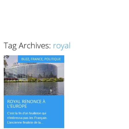
Tag Archives:
royal
BUZZ
,
FRANCE
,
POLITIQUE
ROYAL RENONCE À
L’EUROPE
C’est la fin d’un feuilleton qui
n’intéressa pas les Français.
L’ancienne finaliste de la...