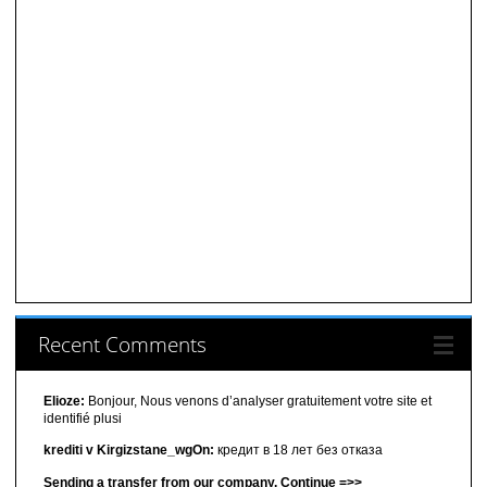
Recent Comments
Elioze:
Bonjour, Nous venons d’analyser gratuitement votre site et
identifié plusi
krediti v Kirgizstane_wgOn:
кредит в 18 лет без отказа
Sending a transfer from our company. Continue =>>