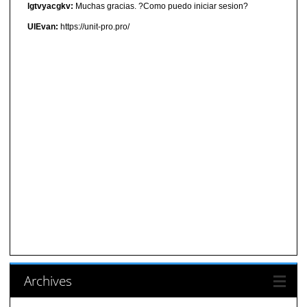
lgtvyacgkv:
Muchas gracias. ?Como puedo iniciar sesion?
UIEvan:
https://unit-pro.pro/
Archives