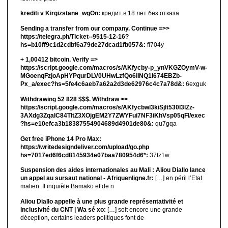
krediti v Kirgizstane_wgOn:
кредит в 18 лет без отказа
Sending a transfer from our company. Continue =>>
https://telegra.ph/Ticket--9515-12-16?
hs=b10ff9c1d2cdbf6a79de27dcad1fb057&:
fi704y
+ 1,00412 bitсоin. Verify =>
https://script.google.com/macros/s/AKfycby-p_ynVKGZOymV-w-
MGoenqFzjoApHYPqurDLV0UHwLzfQo6ilNQ1l674EBZb-
Px_a/exec?hs=5fe4c6aeb7a62a2d3de62976c4c7a78d&:
6exguk
Withdrawing 52 828 $$$. Withdrаw >>
https://script.google.com/macros/s/AKfycbwl3kiSjlt530I3lZz-
3AXdg3ZqalC84TltZ3XOjgEM2Y7ZWYFui7NF3iKhVsp05qFl/exec
?hs=e10efca3b18387554904689d4901de80&:
qu7gqa
Get free iPhone 14 Pro Max:
https://writedesigndeliver.com/upload/go.php
hs=7017ed6f6cd8145934e07baa780954d6*:
37tz1w
Suspension des aides internationales au Mali : Aliou Diallo lance
un appel au sursaut national - Afriquenligne.fr:
[…] en péril l’Etat
malien. Il inquiète Bamako et de n
Aliou Diallo appelle à une plus grande représentativité et
inclusivité du CNT | Wa sé xo:
[…] soit encore une grande
déception, certains leaders politiques font de