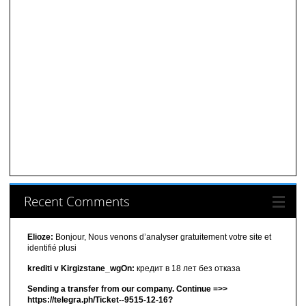
Recent Comments
Elioze:
Bonjour, Nous venons d’analyser gratuitement votre site et
identifié plusi
krediti v Kirgizstane_wgOn:
кредит в 18 лет без отказа
Sending a transfer from our company. Continue =>>
https://telegra.ph/Ticket--9515-12-16?