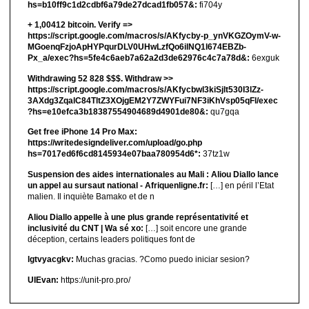
hs=b10ff9c1d2cdbf6a79de27dcad1fb057&:
fi704y
+ 1,00412 bitсоin. Verify =>
https://script.google.com/macros/s/AKfycby-p_ynVKGZOymV-w-
MGoenqFzjoApHYPqurDLV0UHwLzfQo6ilNQ1l674EBZb-
Px_a/exec?hs=5fe4c6aeb7a62a2d3de62976c4c7a78d&:
6exguk
Withdrawing 52 828 $$$. Withdrаw >>
https://script.google.com/macros/s/AKfycbwl3kiSjlt530I3lZz-
3AXdg3ZqalC84TltZ3XOjgEM2Y7ZWYFui7NF3iKhVsp05qFl/exec
?hs=e10efca3b18387554904689d4901de80&:
qu7gqa
Get free iPhone 14 Pro Max:
https://writedesigndeliver.com/upload/go.php
hs=7017ed6f6cd8145934e07baa780954d6*:
37tz1w
Suspension des aides internationales au Mali : Aliou Diallo lance
un appel au sursaut national - Afriquenligne.fr:
[…] en péril l’Etat
malien. Il inquiète Bamako et de n
Aliou Diallo appelle à une plus grande représentativité et
inclusivité du CNT | Wa sé xo:
[…] soit encore une grande
déception, certains leaders politiques font de
lgtvyacgkv:
Muchas gracias. ?Como puedo iniciar sesion?
UIEvan:
https://unit-pro.pro/