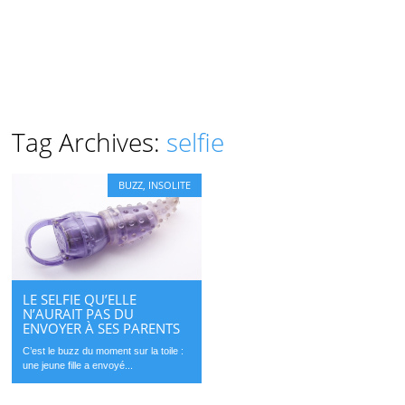
Tag Archives:
selfie
BUZZ
,
INSOLITE
LE SELFIE QU’ELLE
N’AURAIT PAS DU
ENVOYER À SES PARENTS
C’est le buzz du moment sur la toile :
une jeune fille a envoyé...