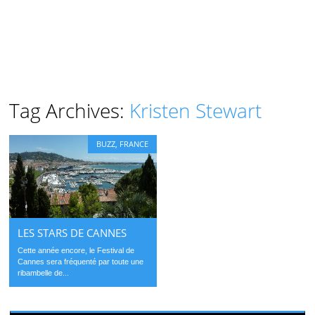
Tag Archives:
Kristen Stewart
BUZZ
,
FRANCE
LES STARS DE CANNES
Cette année encore, le Festival de
Cannes sera fréquenté par toute une
ribambelle de...