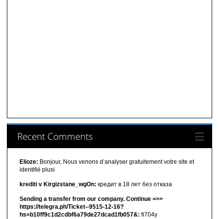
Recent Comments
Elioze:
Bonjour, Nous venons d’analyser gratuitement votre site et
identifié plusi
krediti v Kirgizstane_wgOn:
кредит в 18 лет без отказа
Sending a transfer from our company. Continue =>>
https://telegra.ph/Ticket--9515-12-16?
hs=b10ff9c1d2cdbf6a79de27dcad1fb057&:
fi704y