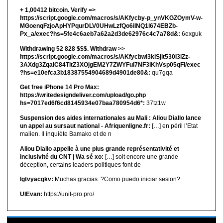
+ 1,00412 bitсоin. Verify =>
https://script.google.com/macros/s/AKfycby-p_ynVKGZOymV-w-
MGoenqFzjoApHYPqurDLV0UHwLzfQo6ilNQ1l674EBZb-
Px_a/exec?hs=5fe4c6aeb7a62a2d3de62976c4c7a78d&:
6exguk
Withdrawing 52 828 $$$. Withdrаw >>
https://script.google.com/macros/s/AKfycbwl3kiSjlt530I3lZz-
3AXdg3ZqalC84TltZ3XOjgEM2Y7ZWYFui7NF3iKhVsp05qFl/exec
?hs=e10efca3b18387554904689d4901de80&:
qu7gqa
Get free iPhone 14 Pro Max:
https://writedesigndeliver.com/upload/go.php
hs=7017ed6f6cd8145934e07baa780954d6*:
37tz1w
Suspension des aides internationales au Mali : Aliou Diallo lance
un appel au sursaut national - Afriquenligne.fr:
[…] en péril l’Etat
malien. Il inquiète Bamako et de n
Aliou Diallo appelle à une plus grande représentativité et
inclusivité du CNT | Wa sé xo:
[…] soit encore une grande
déception, certains leaders politiques font de
lgtvyacgkv:
Muchas gracias. ?Como puedo iniciar sesion?
UIEvan:
https://unit-pro.pro/