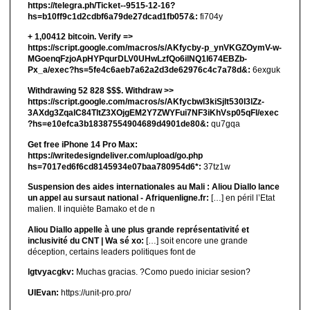
https://telegra.ph/Ticket--9515-12-16?
hs=b10ff9c1d2cdbf6a79de27dcad1fb057&:
fi704y
+ 1,00412 bitсоin. Verify =>
https://script.google.com/macros/s/AKfycby-p_ynVKGZOymV-w-
MGoenqFzjoApHYPqurDLV0UHwLzfQo6ilNQ1l674EBZb-
Px_a/exec?hs=5fe4c6aeb7a62a2d3de62976c4c7a78d&:
6exguk
Withdrawing 52 828 $$$. Withdrаw >>
https://script.google.com/macros/s/AKfycbwl3kiSjlt530I3lZz-
3AXdg3ZqalC84TltZ3XOjgEM2Y7ZWYFui7NF3iKhVsp05qFl/exec
?hs=e10efca3b18387554904689d4901de80&:
qu7gqa
Get free iPhone 14 Pro Max:
https://writedesigndeliver.com/upload/go.php
hs=7017ed6f6cd8145934e07baa780954d6*:
37tz1w
Suspension des aides internationales au Mali : Aliou Diallo lance
un appel au sursaut national - Afriquenligne.fr:
[…] en péril l’Etat
malien. Il inquiète Bamako et de n
Aliou Diallo appelle à une plus grande représentativité et
inclusivité du CNT | Wa sé xo:
[…] soit encore une grande
déception, certains leaders politiques font de
lgtvyacgkv:
Muchas gracias. ?Como puedo iniciar sesion?
UIEvan:
https://unit-pro.pro/