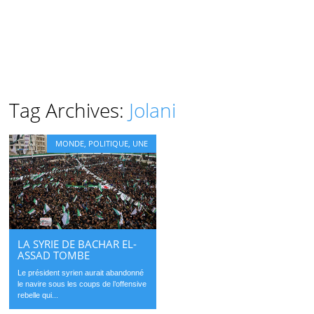
Tag Archives:
Jolani
MONDE
,
POLITIQUE
,
UNE
LA SYRIE DE BACHAR EL-
ASSAD TOMBE
Le président syrien aurait abandonné
le navire sous les coups de l’offensive
rebelle qui...