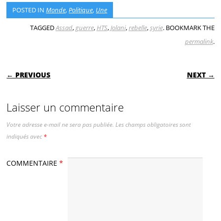
POSTED IN
Monde
,
Politique
,
Une
TAGGED
Assad
,
guerre
,
HTS
,
Jolani
,
rebelle
,
syrie
. BOOKMARK THE
permalink
.
POST NAVIGATION
← PREVIOUS
NEXT →
Laisser un commentaire
Votre adresse e-mail ne sera pas publiée.
Les champs obligatoires sont
indiqués avec
*
COMMENTAIRE
*