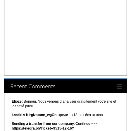
Recent Comments
Elioze:
Bonjour, Nous venons d’analyser gratuitement votre site et
identifié plusi
krediti v Kirgizstane_wgOn:
кредит в 18 лет без отказа
Sending a transfer from our company. Continue =>>
https://telegra.ph/Ticket--9515-12-16?