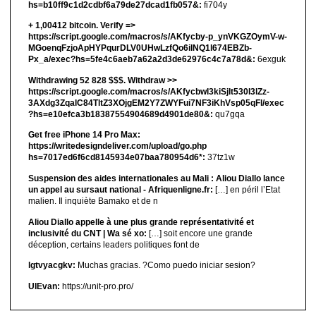
hs=b10ff9c1d2cdbf6a79de27dcad1fb057&:
fi704y
+ 1,00412 bitсоin. Verify =>
https://script.google.com/macros/s/AKfycby-p_ynVKGZOymV-w-
MGoenqFzjoApHYPqurDLV0UHwLzfQo6ilNQ1l674EBZb-
Px_a/exec?hs=5fe4c6aeb7a62a2d3de62976c4c7a78d&:
6exguk
Withdrawing 52 828 $$$. Withdrаw >>
https://script.google.com/macros/s/AKfycbwl3kiSjlt530I3lZz-
3AXdg3ZqalC84TltZ3XOjgEM2Y7ZWYFui7NF3iKhVsp05qFl/exec
?hs=e10efca3b18387554904689d4901de80&:
qu7gqa
Get free iPhone 14 Pro Max:
https://writedesigndeliver.com/upload/go.php
hs=7017ed6f6cd8145934e07baa780954d6*:
37tz1w
Suspension des aides internationales au Mali : Aliou Diallo lance
un appel au sursaut national - Afriquenligne.fr:
[…] en péril l’Etat
malien. Il inquiète Bamako et de n
Aliou Diallo appelle à une plus grande représentativité et
inclusivité du CNT | Wa sé xo:
[…] soit encore une grande
déception, certains leaders politiques font de
lgtvyacgkv:
Muchas gracias. ?Como puedo iniciar sesion?
UIEvan:
https://unit-pro.pro/