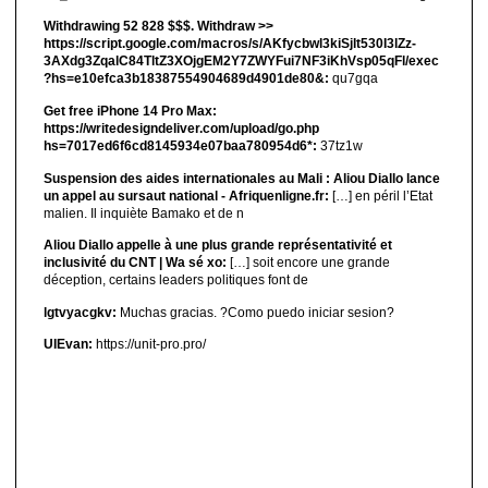
Withdrawing 52 828 $$$. Withdrаw >>
https://script.google.com/macros/s/AKfycbwl3kiSjlt530I3lZz-
3AXdg3ZqalC84TltZ3XOjgEM2Y7ZWYFui7NF3iKhVsp05qFl/exec
?hs=e10efca3b18387554904689d4901de80&:
qu7gqa
Get free iPhone 14 Pro Max:
https://writedesigndeliver.com/upload/go.php
hs=7017ed6f6cd8145934e07baa780954d6*:
37tz1w
Suspension des aides internationales au Mali : Aliou Diallo lance
un appel au sursaut national - Afriquenligne.fr:
[…] en péril l’Etat
malien. Il inquiète Bamako et de n
Aliou Diallo appelle à une plus grande représentativité et
inclusivité du CNT | Wa sé xo:
[…] soit encore une grande
déception, certains leaders politiques font de
lgtvyacgkv:
Muchas gracias. ?Como puedo iniciar sesion?
UIEvan:
https://unit-pro.pro/