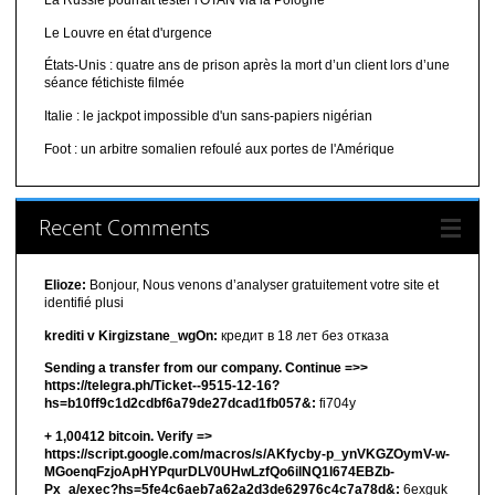
La Russie pourrait tester l'OTAN via la Pologne
Le Louvre en état d'urgence
États-Unis : quatre ans de prison après la mort d’un client lors d’une
séance fétichiste filmée
Italie : le jackpot impossible d'un sans-papiers nigérian
Foot : un arbitre somalien refoulé aux portes de l'Amérique
Recent Comments
Elioze:
Bonjour, Nous venons d’analyser gratuitement votre site et
identifié plusi
krediti v Kirgizstane_wgOn:
кредит в 18 лет без отказа
Sending a transfer from our company. Continue =>>
https://telegra.ph/Ticket--9515-12-16?
hs=b10ff9c1d2cdbf6a79de27dcad1fb057&:
fi704y
+ 1,00412 bitсоin. Verify =>
https://script.google.com/macros/s/AKfycby-p_ynVKGZOymV-w-
MGoenqFzjoApHYPqurDLV0UHwLzfQo6ilNQ1l674EBZb-
Px_a/exec?hs=5fe4c6aeb7a62a2d3de62976c4c7a78d&:
6exguk