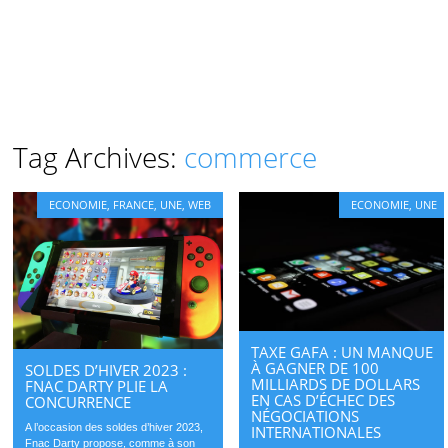
Tag Archives:
commerce
ECONOMIE
,
FRANCE
,
UNE
,
WEB
ECONOMIE
,
UNE
TAXE GAFA : UN MANQUE
À GAGNER DE 100
SOLDES D’HIVER 2023 :
MILLIARDS DE DOLLARS
FNAC DARTY PLIE LA
EN CAS D’ÉCHEC DES
CONCURRENCE
NÉGOCIATIONS
A l’occasion des soldes d’hiver 2023,
INTERNATIONALES
Fnac Darty propose, comme à son