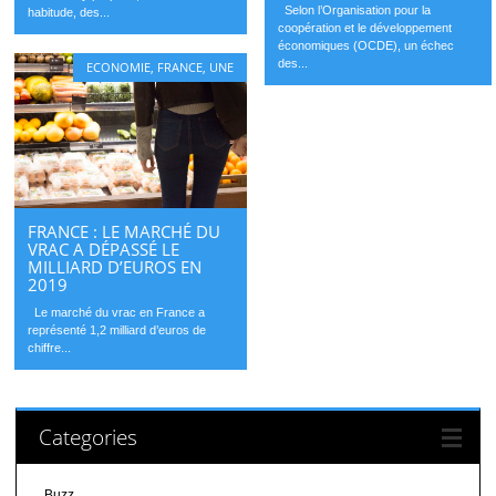
Selon l’Organisation pour la
habitude, des...
coopération et le développement
économiques (OCDE), un échec
des...
ECONOMIE
,
FRANCE
,
UNE
FRANCE : LE MARCHÉ DU
VRAC A DÉPASSÉ LE
MILLIARD D’EUROS EN
2019
Le marché du vrac en France a
représenté 1,2 milliard d’euros de
chiffre...
Categories
Buzz