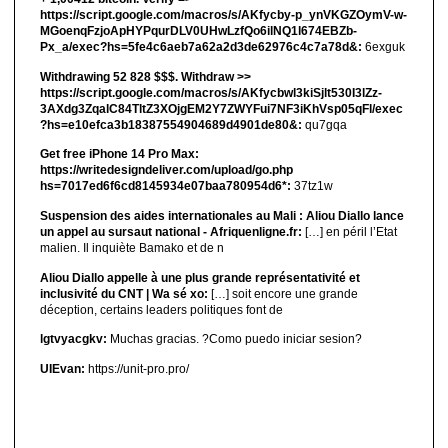
https://script.google.com/macros/s/AKfycby-p_ynVKGZOymV-w-
MGoenqFzjoApHYPqurDLV0UHwLzfQo6ilNQ1l674EBZb-
Px_a/exec?hs=5fe4c6aeb7a62a2d3de62976c4c7a78d&:
6exguk
Withdrawing 52 828 $$$. Withdrаw >>
https://script.google.com/macros/s/AKfycbwl3kiSjlt530I3lZz-
3AXdg3ZqalC84TltZ3XOjgEM2Y7ZWYFui7NF3iKhVsp05qFl/exec
?hs=e10efca3b18387554904689d4901de80&:
qu7gqa
Get free iPhone 14 Pro Max:
https://writedesigndeliver.com/upload/go.php
hs=7017ed6f6cd8145934e07baa780954d6*:
37tz1w
Suspension des aides internationales au Mali : Aliou Diallo lance
un appel au sursaut national - Afriquenligne.fr:
[…] en péril l’Etat
malien. Il inquiète Bamako et de n
Aliou Diallo appelle à une plus grande représentativité et
inclusivité du CNT | Wa sé xo:
[…] soit encore une grande
déception, certains leaders politiques font de
lgtvyacgkv:
Muchas gracias. ?Como puedo iniciar sesion?
UIEvan:
https://unit-pro.pro/