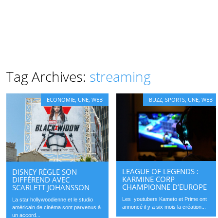
Tag Archives:
streaming
ECONOMIE
,
UNE
,
WEB
BUZZ
,
SPORTS
,
UNE
,
WEB
LEAGUE OF LEGENDS :
DISNEY RÈGLE SON
KARMINE CORP
DIFFÉREND AVEC
CHAMPIONNE D’EUROPE
SCARLETT JOHANSSON
Les youtubers Kameto et Prime ont
La star hollywoodienne et le studio
annoncé il y a six mois la création...
américain de cinéma sont parvenus à
un accord...