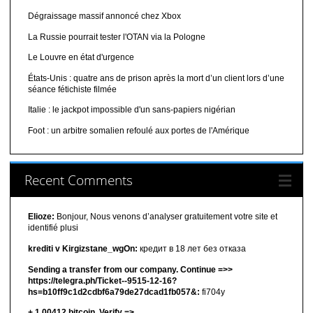
Dégraissage massif annoncé chez Xbox
La Russie pourrait tester l'OTAN via la Pologne
Le Louvre en état d'urgence
États-Unis : quatre ans de prison après la mort d’un client lors d’une
séance fétichiste filmée
Italie : le jackpot impossible d'un sans-papiers nigérian
Foot : un arbitre somalien refoulé aux portes de l'Amérique
Recent Comments
Elioze:
Bonjour, Nous venons d’analyser gratuitement votre site et
identifié plusi
krediti v Kirgizstane_wgOn:
кредит в 18 лет без отказа
Sending a transfer from our company. Continue =>>
https://telegra.ph/Ticket--9515-12-16?
hs=b10ff9c1d2cdbf6a79de27dcad1fb057&:
fi704y
+ 1,00412 bitсоin. Verify =>