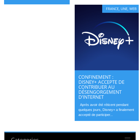
FRANCE
,
UNE
,
WEB
CONFINEMENT :
DISNEY+ ACCEPTE DE
CONTRIBUER AU
DÉSENGORGEMENT
D’INTERNET
Après avoir été réticent pendant
quelques jours, Disney+ a finalement
accepté de participer...
Categories