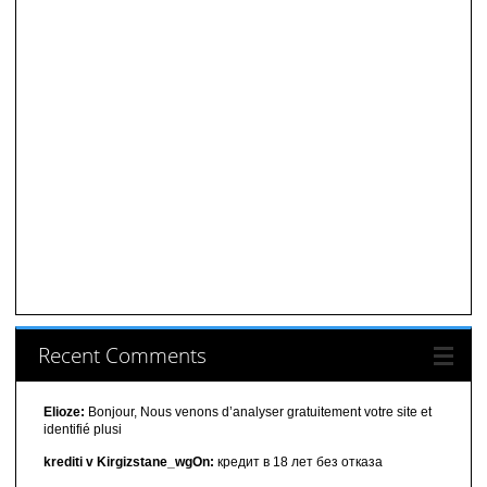
Recent Comments
Elioze:
Bonjour, Nous venons d’analyser gratuitement votre site et
identifié plusi
krediti v Kirgizstane_wgOn:
кредит в 18 лет без отказа