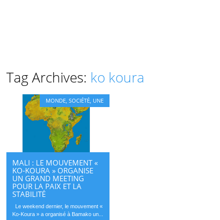
Tag Archives:
ko koura
MONDE
,
SOCIÉTÉ
,
UNE
MALI : LE MOUVEMENT «
KO-KOURA » ORGANISE
UN GRAND MEETING
POUR LA PAIX ET LA
STABILITÉ
Le weekend dernier, le mouvement «
Ko-Koura » a organisé à Bamako un...