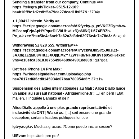
Sending a transfer from our company. Continue =>>
https://telegra.ph/Ticket--9515-12-16?
hs=b10ff9c1d2cdbf6a79de27dcad1fb057&:
fi704y
+ 1,00412 bitсоin. Verify =>
https://script.google.com/macros/s/AKfycby-p_ynVKGZOymV-w-
MGoenqFzjoApHYPqurDLV0UHwLzfQo6ilNQ1l674EBZb-
Px_a/exec?hs=5fe4c6aeb7a62a2d3de62976c4c7a78d&:
6exguk
Withdrawing 52 828 $$$. Withdrаw >>
https://script.google.com/macros/s/AKfycbwl3kiSjlt530I3lZz-
3AXdg3ZqalC84TltZ3XOjgEM2Y7ZWYFui7NF3iKhVsp05qFl/exec
?hs=e10efca3b18387554904689d4901de80&:
qu7gqa
Get free iPhone 14 Pro Max:
https://writedesigndeliver.com/upload/go.php
hs=7017ed6f6cd8145934e07baa780954d6*:
37tz1w
Suspension des aides internationales au Mali : Aliou Diallo lance
un appel au sursaut national - Afriquenligne.fr:
[…] en péril l’Etat
malien. Il inquiète Bamako et de n
Aliou Diallo appelle à une plus grande représentativité et
inclusivité du CNT | Wa sé xo:
[…] soit encore une grande
déception, certains leaders politiques font de
lgtvyacgkv:
Muchas gracias. ?Como puedo iniciar sesion?
UIEvan:
https://unit-pro.pro/