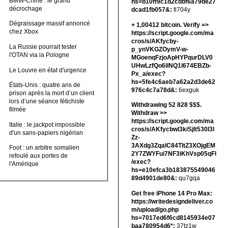
BMW-Chine : le grand
hs=b10ff9c1d2cdbf6a79de27
décrochage
dcad1fb057&:
fi704y
Dégraissage massif annoncé
+ 1,00412 bitсоin. Verify =>
chez Xbox
https://script.google.com/ma
cros/s/AKfycby-
La Russie pourrait tester
p_ynVKGZOymV-w-
l'OTAN via la Pologne
MGoenqFzjoApHYPqurDLV0
UHwLzfQo6ilNQ1l674EBZb-
Le Louvre en état d'urgence
Px_a/exec?
hs=5fe4c6aeb7a62a2d3de62
États-Unis : quatre ans de
976c4c7a78d&:
6exguk
prison après la mort d’un client
lors d’une séance fétichiste
Withdrawing 52 828 $$$.
filmée
Withdrаw >>
https://script.google.com/ma
Italie : le jackpot impossible
cros/s/AKfycbwl3kiSjlt530I3l
d'un sans-papiers nigérian
Zz-
3AXdg3ZqalC84TltZ3XOjgEM
Foot : un arbitre somalien
2Y7ZWYFui7NF3iKhVsp05qFl
refoulé aux portes de
/exec?
l'Amérique
hs=e10efca3b183875549046
89d4901de80&:
qu7gqa
Get free iPhone 14 Pro Max:
https://writedesigndeliver.co
m/upload/go.php
hs=7017ed6f6cd8145934e07
baa780954d6*:
37tz1w