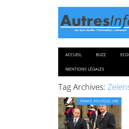
Main menu
Skip
ACCUEIL
BUZZ
ECO
to
content
MENTIONS LÉGALES
Tag Archives:
Zelen
FRANCE
,
POLITIQUE
,
UNE