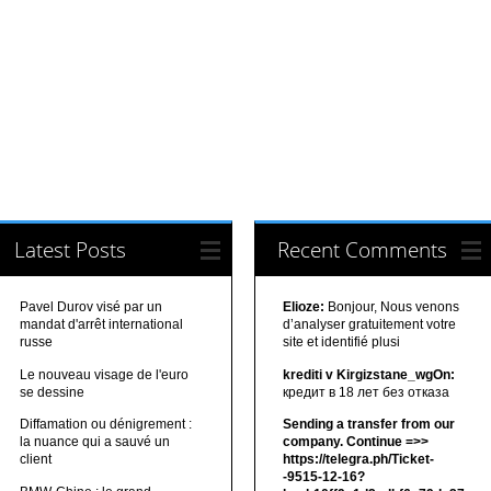
Latest Posts
Recent Comments
Pavel Durov visé par un
Elioze:
Bonjour, Nous venons
mandat d'arrêt international
d’analyser gratuitement votre
russe
site et identifié plusi
Le nouveau visage de l'euro
krediti v Kirgizstane_wgOn:
se dessine
кредит в 18 лет без отказа
Diffamation ou dénigrement :
Sending a transfer from our
la nuance qui a sauvé un
company. Continue =>>
client
https://telegra.ph/Ticket-
-9515-12-16?