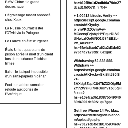
BMW-Chine : le grand
hs=b10ff9c1d2cdbf6a79de27
décrochage
dcad1fb057&:
fi704y
Dégraissage massif annoncé
+ 1,00412 bitсоin. Verify =>
chez Xbox
https://script.google.com/ma
cros/s/AKfycby-
La Russie pourrait tester
p_ynVKGZOymV-w-
l'OTAN via la Pologne
MGoenqFzjoApHYPqurDLV0
UHwLzfQo6ilNQ1l674EBZb-
Le Louvre en état d'urgence
Px_a/exec?
hs=5fe4c6aeb7a62a2d3de62
États-Unis : quatre ans de
976c4c7a78d&:
6exguk
prison après la mort d’un client
lors d’une séance fétichiste
Withdrawing 52 828 $$$.
filmée
Withdrаw >>
https://script.google.com/ma
Italie : le jackpot impossible
cros/s/AKfycbwl3kiSjlt530I3l
d'un sans-papiers nigérian
Zz-
3AXdg3ZqalC84TltZ3XOjgEM
Foot : un arbitre somalien
2Y7ZWYFui7NF3iKhVsp05qFl
refoulé aux portes de
/exec?
l'Amérique
hs=e10efca3b183875549046
89d4901de80&:
qu7gqa
Get free iPhone 14 Pro Max:
https://writedesigndeliver.co
m/upload/go.php
hs=7017ed6f6cd8145934e07