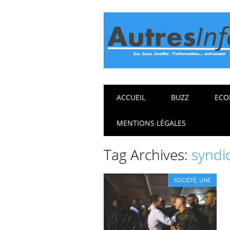
Main menu
Skip
ACCUEIL
BUZZ
ECO
to
content
MENTIONS LÉGALES
Tag Archives:
syndi
SOCIÉTÉ
,
UNE