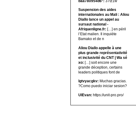
baa780954d6*:
37tz1w
Suspension des aides
internationales au Mali : Aliou
Diallo lance un appel au
sursaut national -
Afriquenligne.fr:
[…] en péril
l’Etat malien. Il inquiète
Bamako et de n
Aliou Diallo appelle à une
plus grande représentativité
et inclusivité du CNT | Wa sé
xo:
[…] soit encore une
grande déception, certains
leaders politiques font de
lgtvyacgkv:
Muchas gracias.
?Como puedo iniciar sesion?
UIEvan:
https://unit-pro.pro/