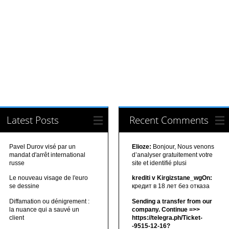
Latest Posts
Recent Comments
Pavel Durov visé par un
Elioze:
Bonjour, Nous venons
mandat d'arrêt international
d’analyser gratuitement votre
russe
site et identifié plusi
Le nouveau visage de l'euro
krediti v Kirgizstane_wgOn:
se dessine
кредит в 18 лет без отказа
Diffamation ou dénigrement :
Sending a transfer from our
la nuance qui a sauvé un
company. Continue =>>
client
https://telegra.ph/Ticket-
-9515-12-16?