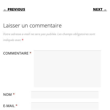
POST NAVIGATION
← PREVIOUS
NEXT →
Laisser un commentaire
Votre adresse e-mail ne sera pas publiée.
Les champs obligatoires sont
indiqués avec
*
COMMENTAIRE
*
NOM
*
E-MAIL
*