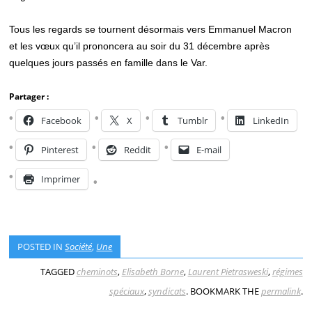
Tous les regards se tournent désormais vers Emmanuel Macron
et les vœux qu’il prononcera au soir du 31 décembre après
quelques jours passés en famille dans le Var.
Partager :
Facebook
X
Tumblr
LinkedIn
Pinterest
Reddit
E-mail
Imprimer
POSTED IN
Société
,
Une
TAGGED
cheminots
,
Elisabeth Borne
,
Laurent Pietrasweski
,
régimes
spéciaux
,
syndicats
. BOOKMARK THE
permalink
.