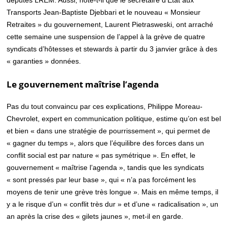
députés LREM. Aussi, note-t-il que le secrétaire d’Etat aux
Transports Jean-Baptiste Djebbari et le nouveau « Monsieur
Retraites » du gouvernement, Laurent Pietrasweski, ont arraché
cette semaine une suspension de l’appel à la grève de quatre
syndicats d’hôtesses et stewards à partir du 3 janvier grâce à des
« garanties » données.
Le gouvernement maîtrise l’agenda
Pas du tout convaincu par ces explications, Philippe Moreau-
Chevrolet, expert en communication politique, estime qu’on est bel
et bien « dans une stratégie de pourrissement », qui permet de
« gagner du temps », alors que l’équilibre des forces dans un
conflit social est par nature « pas symétrique ». En effet, le
gouvernement « maîtrise l’agenda », tandis que les syndicats
« sont pressés par leur base », qui « n’a pas forcément les
moyens de tenir une grève très longue ». Mais en même temps, il
y a le risque d’un « conflit très dur » et d’une « radicalisation », un
an après la crise des « gilets jaunes », met-il en garde.