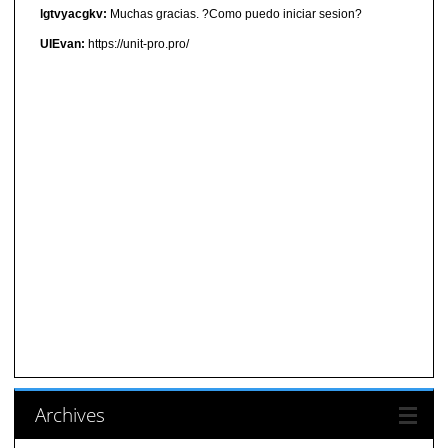
lgtvyacgkv:
Muchas gracias. ?Como puedo iniciar sesion?
UIEvan:
https://unit-pro.pro/
Archives