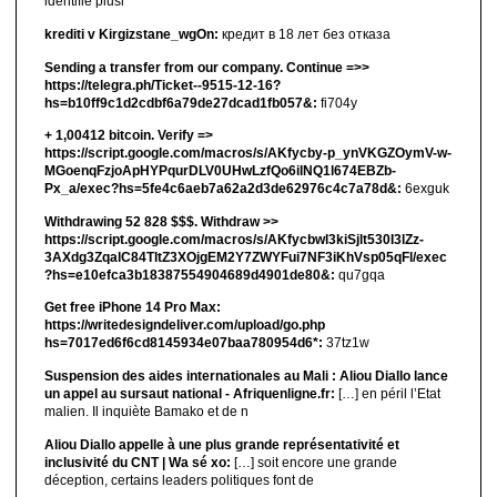
identifié plusi
krediti v Kirgizstane_wgOn:
кредит в 18 лет без отказа
Sending a transfer from our company. Continue =>>
https://telegra.ph/Ticket--9515-12-16?
hs=b10ff9c1d2cdbf6a79de27dcad1fb057&:
fi704y
+ 1,00412 bitсоin. Verify =>
https://script.google.com/macros/s/AKfycby-p_ynVKGZOymV-w-
MGoenqFzjoApHYPqurDLV0UHwLzfQo6ilNQ1l674EBZb-
Px_a/exec?hs=5fe4c6aeb7a62a2d3de62976c4c7a78d&:
6exguk
Withdrawing 52 828 $$$. Withdrаw >>
https://script.google.com/macros/s/AKfycbwl3kiSjlt530I3lZz-
3AXdg3ZqalC84TltZ3XOjgEM2Y7ZWYFui7NF3iKhVsp05qFl/exec
?hs=e10efca3b18387554904689d4901de80&:
qu7gqa
Get free iPhone 14 Pro Max:
https://writedesigndeliver.com/upload/go.php
hs=7017ed6f6cd8145934e07baa780954d6*:
37tz1w
Suspension des aides internationales au Mali : Aliou Diallo lance
un appel au sursaut national - Afriquenligne.fr:
[…] en péril l’Etat
malien. Il inquiète Bamako et de n
Aliou Diallo appelle à une plus grande représentativité et
inclusivité du CNT | Wa sé xo:
[…] soit encore une grande
déception, certains leaders politiques font de